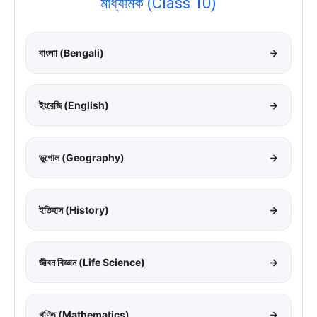
মাধ্যমিক (Class 10)
বাংলাা (Bengali)
→
ইংরেজি (English)
→
ভূগোল (Geography)
→
ইতিহাস (History)
→
জীবন বিজ্ঞান (Life Science)
→
গণিত (Mathematics)
→