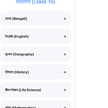
মাধ্যমিক (Class 10)
বাংলাা (Bengali)
→
ইংরেজি (English)
→
ভূগোল (Geography)
→
ইতিহাস (History)
→
জীবন বিজ্ঞান (Life Science)
→
গণিত (Mathematics)
→