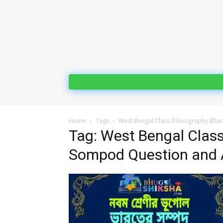
Home
Tags
West Bengal Class 9 Geography Bha
Tag: West Bengal Clas
Sompod Question and