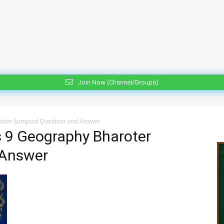
Join Now (Channel/Groups)
roter Sompod Question and Answer
s 9 Geography Bharoter
 Answer