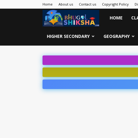
Home
About us
Contact us
Copyright Policy
D
Bhugol
HOME
CL
Shiksha
HIGHER SECONDARY
GEOGRAPHY