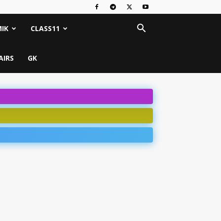
IK
CLASS11
AIRS
GK