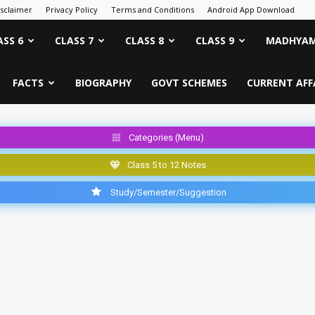
isclaimer
Privacy Policy
Terms and Conditions
Android App Download
ASS 6
CLASS 7
CLASS 8
CLASS 9
MADHYAM
FACTS
BIOGRAPHY
GOVT SCHEMES
CURRENT AFF
Categories (Menu)
Class 5 to 12 Notes
Study/Semester/Suggestion