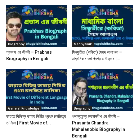
Biography
Madhyamik
প্রভাস এর জীবনী – Prabhas
সিন্ধুতীরে (কবিতা) সৈয়দ আলাওল –
Biography in Bengali
মাধ্যমিক বাংলা প্রশ্ন ও উত্তর |...
General Knowledge
Biography
ভারতে বিভিন্ন ভাষায় নির্মিত প্রথম চলচ্চিত্র
পশান্তচন্দ্র মহলানবীশ এর জীবনী –
তালিকা | First Movie of...
Prasanta Chandra
Mahalanobis Biography in
Bengali