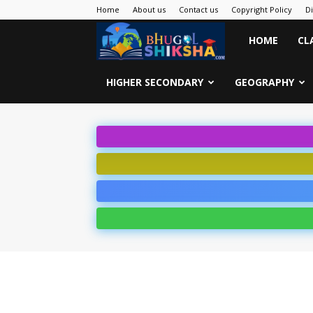
Home
About us
Contact us
Copyright Policy
D
Bhugol
HOME
CL
Shiksha
HIGHER SECONDARY
GEOGRAPHY