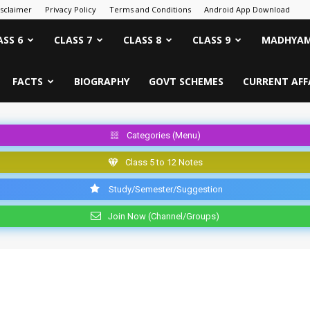
isclaimer
Privacy Policy
Terms and Conditions
Android App Download
ASS 6
CLASS 7
CLASS 8
CLASS 9
MADHYAM
FACTS
BIOGRAPHY
GOVT SCHEMES
CURRENT AFF
Categories (Menu)
Class 5 to 12 Notes
Study/Semester/Suggestion
Join Now (Channel/Groups)