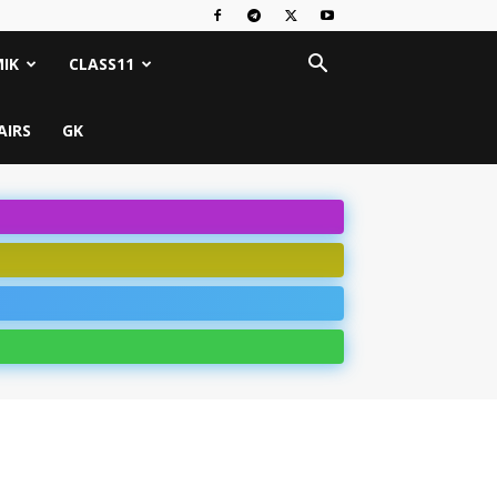
IK
CLASS11
AIRS
GK