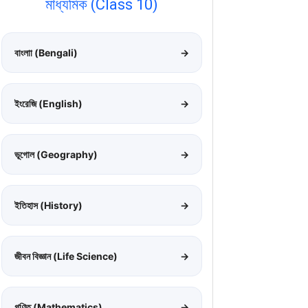
মাধ্যমিক (Class 10)
বাংলাা (Bengali)
→
ইংরেজি (English)
→
ভূগোল (Geography)
→
ইতিহাস (History)
→
জীবন বিজ্ঞান (Life Science)
→
গণিত (Mathematics)
→