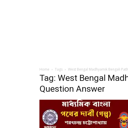
Home
Tags
West Bengal Madhyamik Bengali Pat
Tag: West Bengal Madh
Question Answer