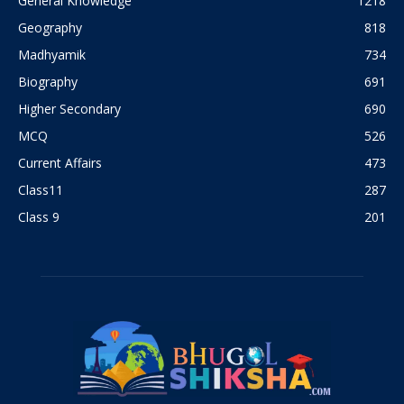
General Knowledge
1218
Geography
818
Madhyamik
734
Biography
691
Higher Secondary
690
MCQ
526
Current Affairs
473
Class11
287
Class 9
201