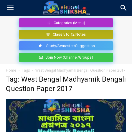
Categories (Menu)
Class 5 to 12 Notes
Study/Semester/Suggestion
Join Now (Channel/Groups)
Home
Tags
West Bengal Madhyamik Bengali Question Paper 2017
Tag: West Bengal Madhyamik Bengali
Question Paper 2017