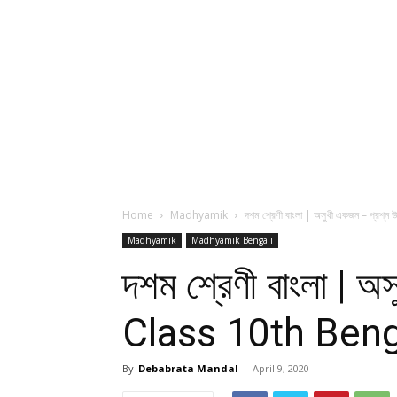
Home
Madhyamik
দশম শ্রেণী বাংলা | অসুখী একজন – প্রশ্
Madhyamik
Madhyamik Bengali
দশম শ্রেণী বাংলা |
Class 10th Beng
By
Debabrata Mandal
-
April 9, 2020