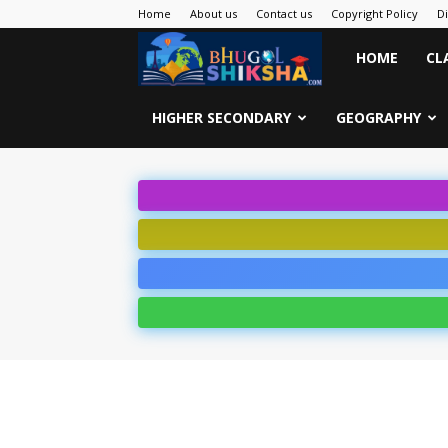
Home
About us
Contact us
Copyright Policy
D
Bhugol
HOME
CL
Shiksha
HIGHER SECONDARY
GEOGRAPHY