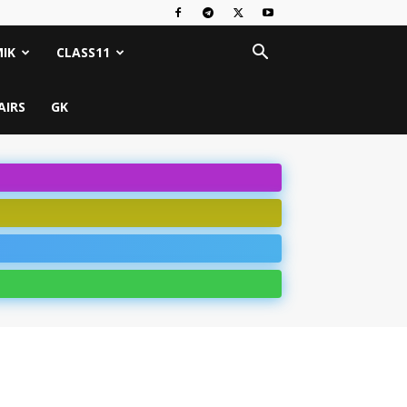
IK
CLASS11
AIRS
GK