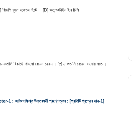
C] বিদেশি ফুলে রক্তের ছিটে     [D] ক্লান্ডস্টাইন ইন চিলি
 নেফতালি রিকার্দো পাবলাে রেয়েস নেরুদা। [c] নেফতালি রেয়েস বাসােয়ালতাে।     
সংক্ষিপ্ত উত্তরধর্মী প্রশ্নোত্তর : [প্রতিটি প্রশ্নের মান-1]