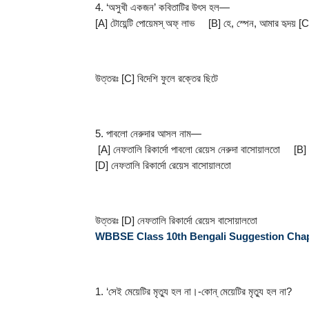
4. ‘অসুখী একজন’ কবিতাটির উৎস হল—
[A] টোয়েন্টি পােয়েমস্ অফ্ লাভ     [B] হে, স্পেন, আমার হৃদয় [
উত্তরঃ [C] বিদেশি ফুলে রক্তের ছিটে
5. পাবলাে নেরুদার আসল নাম—
 [A] নেফতালি রিকার্দো পাবলাে রেয়েস নেরুদা বাসােয়ালতাে     [B]
[D] নেফতালি রিকার্দো রেয়েস বাসােয়ালতাে
উত্তরঃ [D] নেফতালি রিকার্দো রেয়েস বাসােয়ালতাে
WBBSE Class 10th Bengali Suggestion Chapter-1 : অতি
1. ‘সেই মেয়েটির মৃত্যু হল না।-কোন্ মেয়েটির মৃত্যু হল না?