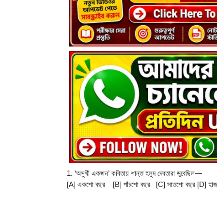
1. ‘অসুখী একজন’ কবিতায় শান্ত হলুদ দেবতারা ডুবেছিল—
[A] একশাে বছর    [B] পাঁচশাে বছর   [C] সাতশাে বছর [D] হা