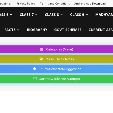
isclaimer
Privacy Policy
Terms and Conditions
Android App Download
ASS 6
CLASS 7
CLASS 8
CLASS 9
MADHYAM
FACTS
BIOGRAPHY
GOVT SCHEMES
CURRENT AFF
Categories (Menu)
Class 5 to 12 Notes
Study/Semester/Suggestion
Join Now (Channel/Groups)