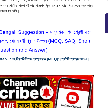
 সাজেশন) – অসুখী একজন – প্রশ্ন উত্তর গুলি আগামী সালের পশ্চিমবঙ্গ 
িক দশম শ্রেণীর  বাংলা পরীক্ষার সাজেশন খুঁজে চলেছেন, তারা নিচে দেওয়া প্রশ্নপত্র 
ভাবনা খুব বেশি।
i Suggestion – মাধ্যমিক দশম শ্রেণী বাংলা 
্ষিপ্ত, রোচনাধর্মী প্রশ্ন উত্তর (MCQ, SAQ, Short, 
Question and Answer) 
হু বিকল্পভিত্তিক প্রশ্নোত্তর [MCQ]: [প্রতিটি প্রশ্নের মান-1]