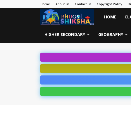
Home
About us
Contact us
Copyright Policy
D
Bhugol
HOME
CL
Shiksha
HIGHER SECONDARY
GEOGRAPHY