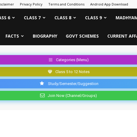
isclaimer
Privacy Policy
Terms and Conditions
Android App Download
ASS 6
CLASS 7
CLASS 8
CLASS 9
MADHYAM
FACTS
BIOGRAPHY
GOVT SCHEMES
CURRENT AFF
Categories (Menu)
Class 5 to 12 Notes
Study/Semester/Suggestion
Join Now (Channel/Groups)