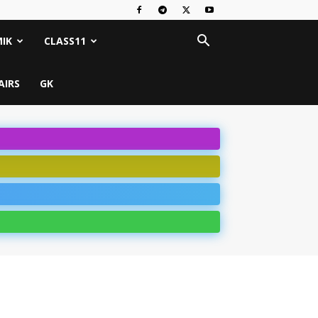
IK
CLASS11
AIRS
GK