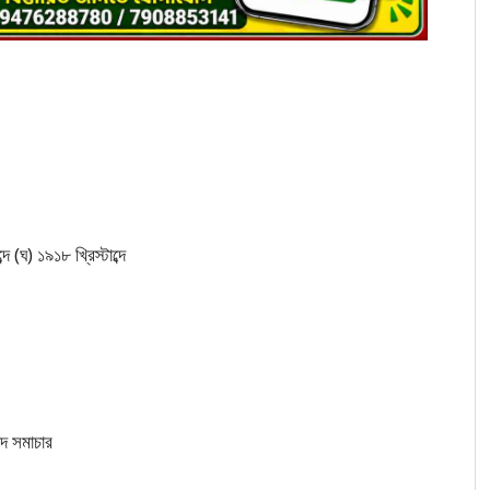
দে (ঘ) ১৯১৮ খ্রিস্টাব্দে
াদ সমাচার