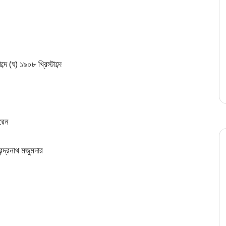
্দে (ঘ) ১৯০৮ খ্রিস্টাব্দে
করেন
ন্দ্রনাথ মজুমদার