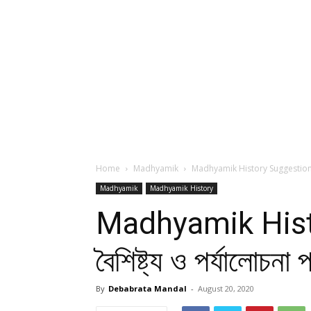
Home
Madhyamik
Madhyamik History Suggestion – বিকল্প 
Madhyamik
Madhyamik History
Madhyamik History
বৈশিষ্ট্য ও পর্যালোচন
By
Debabrata Mandal
-
August 20, 2020