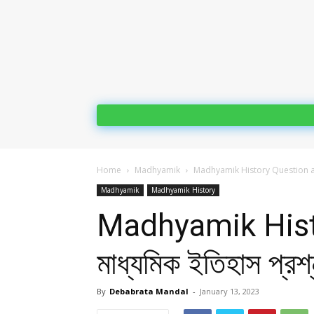
Home
Madhyamik
Madhyamik History Question and A
Madhyamik
Madhyamik History
Madhyamik Hist
মাধ্যমিক ইতিহাস প্র
By
Debabrata Mandal
-
January 13, 2023