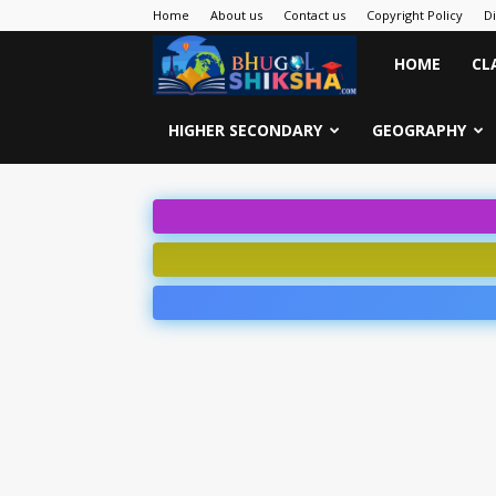
Home
About us
Contact us
Copyright Policy
D
Bhugol
HOME
CL
Shiksha
HIGHER SECONDARY
GEOGRAPHY