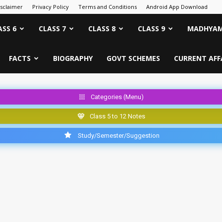
isclaimer
Privacy Policy
Terms and Conditions
Android App Download
ASS 6
CLASS 7
CLASS 8
CLASS 9
MADHYAM
FACTS
BIOGRAPHY
GOVT SCHEMES
CURRENT AFF
Categories (Menu)
Class 5 to 12 Notes
Study/Semester/Suggestion