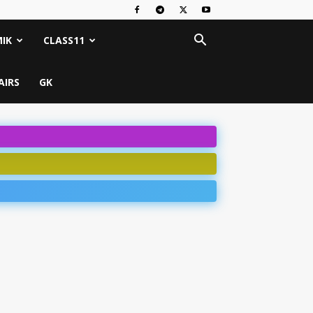
IK
CLASS11
AIRS
GK