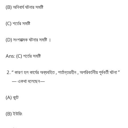
(B) অনিবার্য ঘটনার সমষ্টি
(C) শর্তের সমষ্টি
(D) সংশয়াত্মক ঘটনার সমষ্টি ।
Ans: (C) শর্তের সমষ্টি
“ কারণ হল কার্যের অব্যবহিত , শর্তান্তরহীন , অপরিবর্তনীয় পূর্ববর্তী ঘটনা ”
— একথা বলেছেন—
(A) কান্ট
(B) ইউয়িং