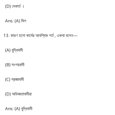
(D) দেকার্ত ।
Ans: (A) মিল
কারণ হলো কার্যের আবশ্যিক শর্ত , একথা বলেন—
(A) বুদ্ধিবাদী
(B) সংশয়বাদী
(C) প্রজ্ঞাবাদী
(D) অভিজ্ঞতাবাদীরা
Ans: (A) বুদ্ধিবাদী