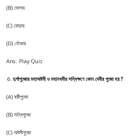
(B) দোলায়
(C) ঘোড়ায়
(D) নৌকায়
Ans: Play Quiz
দুর্গাপুজোয় মহাঅষ্টমী ও মহানবমীর সন্ধিক্ষণে কোন দেবীর পুজো হয় ?
(A) ষষ্ঠীপুজো
(B) সন্ধিপুজো
(C) অষ্টমীপুজো