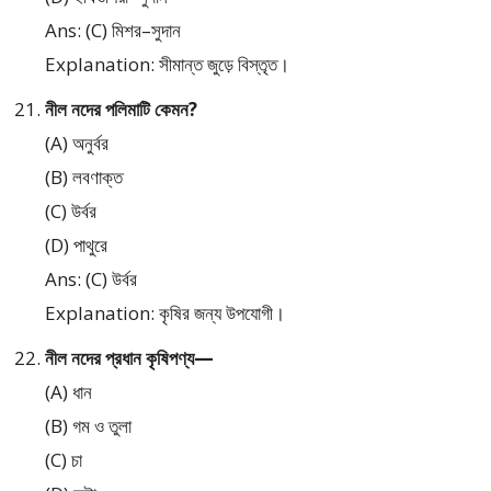
Ans: (C) মিশর–সুদান
Explanation: সীমান্ত জুড়ে বিস্তৃত।
নীল নদের পলিমাটি কেমন?
(A) অনুর্বর
(B) লবণাক্ত
(C) উর্বর
(D) পাথুরে
Ans: (C) উর্বর
Explanation: কৃষির জন্য উপযোগী।
নীল নদের প্রধান কৃষিপণ্য—
(A) ধান
(B) গম ও তুলা
(C) চা