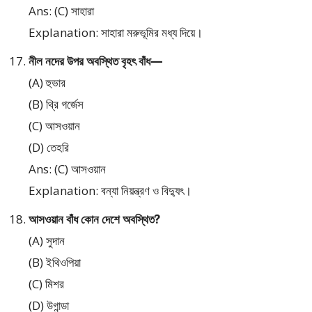
Ans: (C) সাহারা
Explanation: সাহারা মরুভূমির মধ্য দিয়ে।
নীল নদের উপর অবস্থিত বৃহৎ বাঁধ—
(A) হুভার
(B) থ্রি গর্জেস
(C) আসওয়ান
(D) তেহরি
Ans: (C) আসওয়ান
Explanation: বন্যা নিয়ন্ত্রণ ও বিদ্যুৎ।
আসওয়ান বাঁধ কোন দেশে অবস্থিত?
(A) সুদান
(B) ইথিওপিয়া
(C) মিশর
(D) উগান্ডা