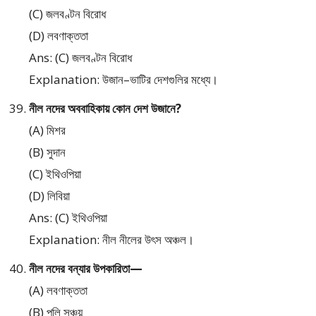
(C) জলবণ্টন বিরোধ
(D) লবণাক্ততা
Ans: (C) জলবণ্টন বিরোধ
Explanation: উজান–ভাটির দেশগুলির মধ্যে।
নীল নদের অববাহিকায় কোন দেশ উজানে?
(A) মিশর
(B) সুদান
(C) ইথিওপিয়া
(D) লিবিয়া
Ans: (C) ইথিওপিয়া
Explanation: নীল নীলের উৎস অঞ্চল।
নীল নদের বন্যার উপকারিতা—
(A) লবণাক্ততা
(B) পলি সঞ্চয়