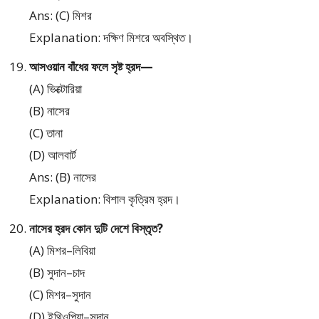
Ans: (C) মিশর
Explanation: দক্ষিণ মিশরে অবস্থিত।
আসওয়ান বাঁধের ফলে সৃষ্ট হ্রদ—
(A) ভিক্টোরিয়া
(B) নাসের
(C) তানা
(D) আলবার্ট
Ans: (B) নাসের
Explanation: বিশাল কৃত্রিম হ্রদ।
নাসের হ্রদ কোন দুটি দেশে বিস্তৃত?
(A) মিশর–লিবিয়া
(B) সুদান–চাদ
(C) মিশর–সুদান
(D) ইথিওপিয়া–সুদান