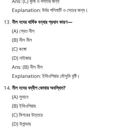
Ans: (C) কৃষি ও বসতির জন্য
Explanation: উর্বর পলিমাটি ও সেচের জন্য।
নীল নদের বার্ষিক বন্যার প্রধান কারণ—
(A) শ্বেত নীল
(B) নীল নীল
(C) কঙ্গো
(D) নাইজার
Ans: (B) নীল নীল
Explanation: ইথিওপিয়ার মৌসুমি বৃষ্টি।
নীল নদের বদ্বীপ কোথায় অবস্থিত?
(A) সুদানে
(B) ইথিওপিয়ায়
(C) মিশরের উত্তরে
(D) উগান্ডায়