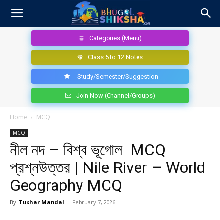
Categories (Menu)
Class 5 to 12 Notes
Study/Semester/Suggestion
Join Now (Channel/Groups)
Home
MCQ
MCQ
নীল নদ – বিশ্ব ভূগোল MCQ
প্রশ্নউত্তর | Nile River – World
Geography MCQ
By
Tushar Mandal
-
February 7, 2026