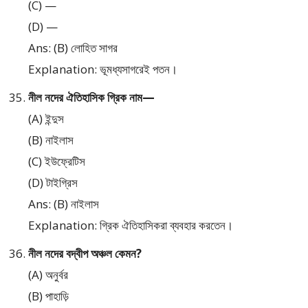
(C) —
(D) —
Ans: (B) লোহিত সাগর
Explanation: ভূমধ্যসাগরেই পতন।
নীল নদের ঐতিহাসিক গ্রিক নাম—
(A) ইন্দুস
(B) নাইলাস
(C) ইউফ্রেটিস
(D) টাইগ্রিস
Ans: (B) নাইলাস
Explanation: গ্রিক ঐতিহাসিকরা ব্যবহার করতেন।
নীল নদের বদ্বীপ অঞ্চল কেমন?
(A) অনুর্বর
(B) পাহাড়ি