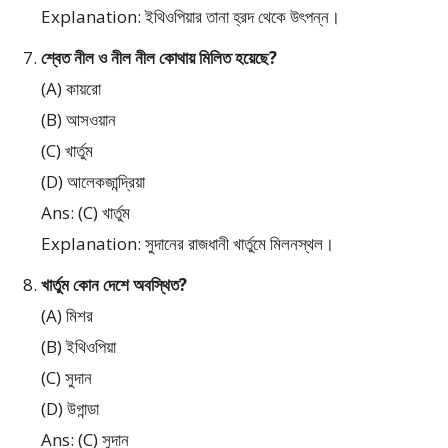
Explanation: ইথিওপিয়ার তানা হ্রদ থেকে উৎপন্ন।
শ্বেত নীল ও নীল নীল কোথায় মিলিত হয়েছে?
(A) কায়রো
(B) আসওয়ান
(C) খার্তুম
(D) আলেকজান্দ্রিয়া
Ans: (C) খার্তুম
Explanation: সুদানের রাজধানী খার্তুমে মিলনস্থল।
খার্তুম কোন দেশে অবস্থিত?
(A) মিশর
(B) ইথিওপিয়া
(C) সুদান
(D) উগান্ডা
Ans: (C) সুদান