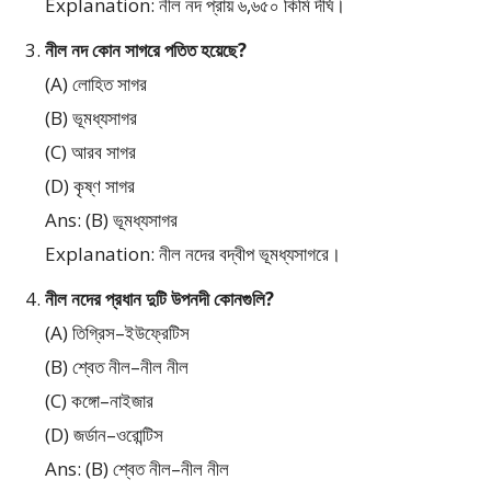
Explanation: নীল নদ প্রায় ৬,৬৫০ কিমি দীর্ঘ।
নীল নদ কোন সাগরে পতিত হয়েছে?
(A) লোহিত সাগর
(B) ভূমধ্যসাগর
(C) আরব সাগর
(D) কৃষ্ণ সাগর
Ans: (B) ভূমধ্যসাগর
Explanation: নীল নদের বদ্বীপ ভূমধ্যসাগরে।
নীল নদের প্রধান দুটি উপনদী কোনগুলি?
(A) তিগ্রিস–ইউফ্রেটিস
(B) শ্বেত নীল–নীল নীল
(C) কঙ্গো–নাইজার
(D) জর্ডান–ওরোন্টিস
Ans: (B) শ্বেত নীল–নীল নীল