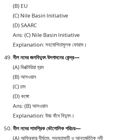
(B) EU
(C) Nile Basin Initiative
(D) SAARC
Ans: (C) Nile Basin Initiative
Explanation: সহযোগিতামূলক ফোরাম।
নীল নদের জলবিদ্যুৎ উৎপাদনের কেন্দ্র—
(A) ভিক্টোরিয়া হ্রদ
(B) আসওয়ান
(C) চাদ
(D) কঙ্গো
Ans: (B) আসওয়ান
Explanation: উচ্চ বাঁধে বিদ্যুৎ।
নীল নদের সামগ্রিক ভৌগোলিক পরিচয়—
(A) আফ্রিকার দীর্ঘতম, সভ্যতাবাহী ও আন্তর্জাতিক নদী