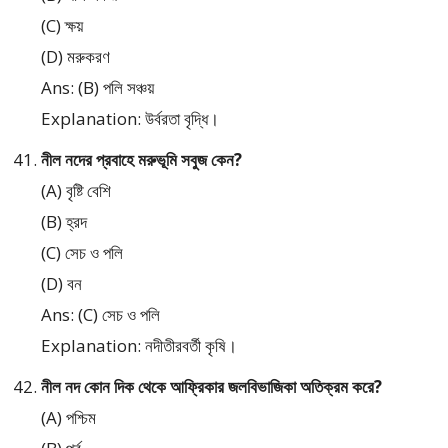
(C) ক্ষয়
(D) মরুকরণ
Ans: (B) পলি সঞ্চয়
Explanation: উর্বরতা বৃদ্ধি।
নীল নদের প্রবাহে মরুভূমি সবুজ কেন?
(A) বৃষ্টি বেশি
(B) হ্রদ
(C) সেচ ও পলি
(D) বন
Ans: (C) সেচ ও পলি
Explanation: নদীতীরবর্তী কৃষি।
নীল নদ কোন দিক থেকে আফ্রিকার জলবিভাজিকা অতিক্রম করে?
(A) পশ্চিম