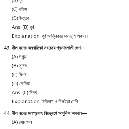
(B) পূর্ব
(C) দক্ষিণ
(D) উত্তর
Ans: (B) পূর্ব
Explanation: পূর্ব আফ্রিকার মালভূমি অঞ্চল।
নীল নদের অববাহিকা সবচেয়ে প্রভাবশালী দেশ—
(A) উগান্ডা
(B) সুদান
(C) মিশর
(D) কেনিয়া
Ans: (C) মিশর
Explanation: ইতিহাস ও নির্ভরতা বেশি।
নীল নদের জলপ্রবাহ নিয়ন্ত্রণে আধুনিক অবদান—
(A) সেচ খাল