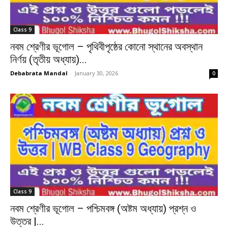
Class 9
নবম শ্রেণীর ভূগোল – পৃথিবীপৃষ্ঠের কোনো স্থানের অবস্থান
নির্ণয় (তৃতীয় অধ্যায়)...
Debabrata Mandal
-
January 30, 2026
0
Class 9
নবম শ্রেণীর ভূগোল – পশ্চিমবঙ্গ (অষ্টম অধ্যায়) প্রশ্ন ও
উত্তর |...