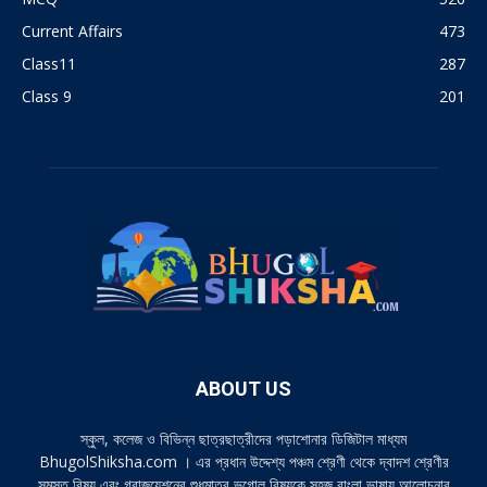
Current Affairs
473
Class11
287
Class 9
201
ABOUT US
স্কুল, কলেজ ও বিভিন্ন ছাত্রছাত্রীদের পড়াশোনার ডিজিটাল মাধ্যম
BhugolShiksha.com । এর প্রধান উদ্দেশ্য পঞ্চম শ্রেণী থেকে দ্বাদশ শ্রেণীর
সমস্ত বিষয় এবং গ্রাজুয়েশনের শুধুমাত্র ভূগোল বিষয়কে সহজ বাংলা ভাষায় আলোচনার