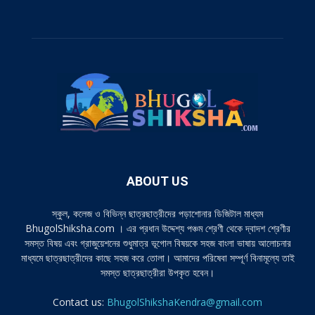
ABOUT US
স্কুল, কলেজ ও বিভিন্ন ছাত্রছাত্রীদের পড়াশোনার ডিজিটাল মাধ্যম
BhugolShiksha.com । এর প্রধান উদ্দেশ্য পঞ্চম শ্রেণী থেকে দ্বাদশ শ্রেণীর
সমস্ত বিষয় এবং গ্রাজুয়েশনের শুধুমাত্র ভূগোল বিষয়কে সহজ বাংলা ভাষায় আলোচনার
মাধ্যমে ছাত্রছাত্রীদের কাছে সহজ করে তোলা। আমাদের পরিষেবা সম্পূর্ণ বিনামূল্যে তাই
সমস্ত ছাত্রছাত্রীরা উপকৃত হবেন।
Contact us:
BhugolShikshaKendra@gmail.com