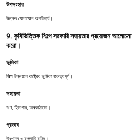
উপসংহার
উন্নত যোগাযোগ অপরিহার্য।
9. কৃষিভিত্তিক শিল্পে সরকারি সহায়তার প্রয়োজন আলোচনা
করো।
ভূমিকা
শিল্প উন্নয়নে রাষ্ট্রের ভূমিকা গুরুত্বপূর্ণ।
সহায়তা
ঋণ, হিমাগার, অবকাঠামো।
প্রভাব
উৎপাদন ও রপ্তানি বৃদ্ধি।