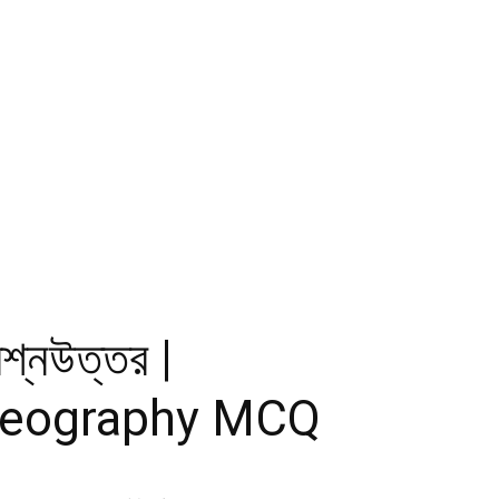
রশ্নউত্তর |
 Geography MCQ