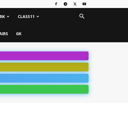
IK
CLASS11
AIRS
GK