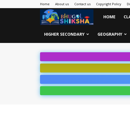
Home
About us
Contact us
Copyright Policy
D
Bhugol
HOME
CL
Shiksha
HIGHER SECONDARY
GEOGRAPHY