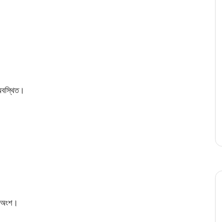
 অবস্থিত।
 অংশ।