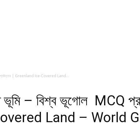
MCQ প্রশ্নউত্তর | Greenland Ice-Covered Land...
াদিত ভূমি – বিশ্ব ভূগোল MCQ প্
Covered Land – World