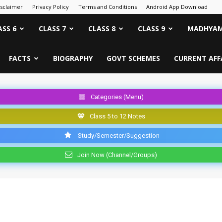
isclaimer
Privacy Policy
Terms and Conditions
Android App Download
ASS 6
CLASS 7
CLASS 8
CLASS 9
MADHYAM
FACTS
BIOGRAPHY
GOVT SCHEMES
CURRENT AFF
Categories (Menu)
Class 5 to 12 Notes
Study/Semester/Suggestion
Join Now (Channel/Groups)