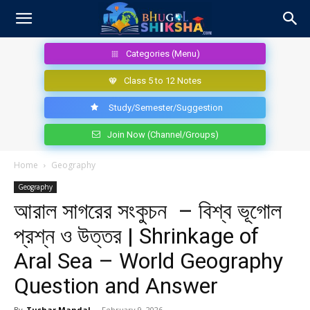
Categories (Menu)
Class 5 to 12 Notes
Study/Semester/Suggestion
Join Now (Channel/Groups)
Home
Geography
Geography
আরাল সাগরের সংকুচন – বিশ্ব ভূগোল
প্রশ্ন ও উত্তর | Shrinkage of
Aral Sea – World Geography
Question and Answer
By
Tushar Mandal
-
February 9, 2026