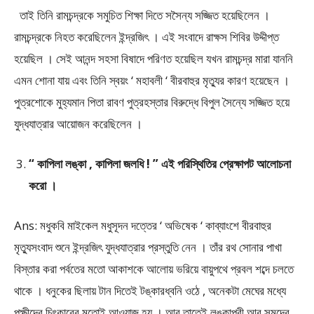
তাই তিনি রামচন্দ্রকে সমুচিত শিক্ষা দিতে সসৈন্য সজ্জিত হয়েছিলেন ।
রামচন্দ্রকে নিহত করেছিলেন ইন্দ্রজিৎ । এই সংবাদে রাক্ষস শিবির উদ্দীপ্ত
হয়েছিল । সেই আনন্দ সহসা বিষাদে পরিণত হয়েছিল যখন রামচন্দ্র মারা যাননি
এমন শোনা যায় এবং তিনি স্বয়ং ‘ মহাবলী ‘ বীরবাহুর মৃত্যুর কারণ হয়েছেন ।
পুত্রশোকে মুহ্যমান পিতা রাবণ পুত্রহস্তার বিরুদ্ধে বিপুল সৈন্যে সজ্জিত হয়ে
যুদ্ধযাত্রার আয়োজন করেছিলেন ।
“ কাপিলা লঙ্কা , কাপিলা জলধি ! ” এই পরিস্থিতির প্রেক্ষাপট আলোচনা
করো ।
Ans: মধুকবি মাইকেল মধুসূদন দত্তের ‘ অভিষেক ‘ কাব্যাংশে বীরবাহুর
মৃত্যুসংবাদ শুনে ইন্দ্রজিৎ যুদ্ধযাত্রার প্রস্তুতি নেন । তাঁর রথ সোনার পাখা
বিস্তার করা পর্বতের মতো আকাশকে আলোয় ভরিয়ে বায়ুপথে প্রবল শব্দে চলতে
থাকে । ধনুকের ছিলায় টান দিতেই টঙ্কারধ্বনি ওঠে , অনেকটা মেঘের মধ্যে
পক্ষীদের চিৎকারের মতোই আওয়াজ হয় । আর তাতেই লঙ্কাপুরী আর সমুদ্রে