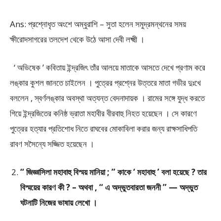
Ans: প্রশ্নোধৃত অংশে অম্বুরাশি – সুতা হলেন সমুদ্রমন্থনের সময়
ক্ষীরোদসাগরের তলদেশ থেকে উঠে আসা দেবী লক্ষ্মী ।
‘ অভিষেক ’ কবিতায় ইন্দ্রজিৎ তাঁর আলয়ে মাতাকে আসতে দেখে প্রণাম করে
লঙ্কার কুশল জানতে চাইলেন । পুত্রের প্রশ্নের উত্তরে মাতা গভীর দুঃখে
বললেন , স্বর্ণলঙ্কার অবস্থা অত্যন্ত বেদনাদায়ক । রামের সঙ্গে যুদ্ধ করতে
গিয়ে ইন্দ্রজিতের কনিষ্ঠ ভ্রাতা মহাবীর বীরবাহু নিহত হয়েছেন । সে কারণে
পুত্রের হত্যার প্রতিশোধ নিতে রাঘবের মোকাবিলা করার জন্য রাক্ষসাধিপতি
রাবণ সসৈন্যে সজ্জিত হয়েছেন ।
“ জিজ্ঞাসিলা মহাবাহু বিস্ময় মানিয়া ; ” কাকে ‘ মহাবাহু ’ বলা হয়েছে ? তার
বিস্ময়ের কারণ কী ? – অথবা , “ এ অদ্ভুতবারতা জননী ” — অদ্ভুত
ঘটনাটি নিজের ভাষায় লেখো ।