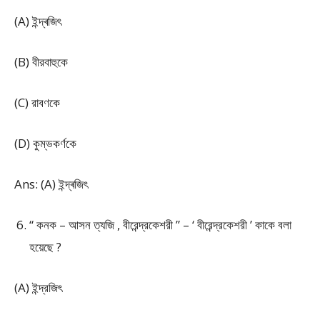
(A) ইন্দ্ৰজিৎ
(B) বীরবাহুকে
(C) রাবণকে
(D) কুম্ভকর্ণকে
Ans: (A) ইন্দ্ৰজিৎ
“ কনক – আসন ত্যজি , বীরেন্দ্রকেশরী ” – ‘ বীরেন্দ্রকেশরী ’ কাকে বলা
হয়েছে ?
(A) ইন্দ্রজিৎ