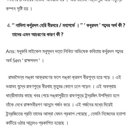
কম্পন সৃষ্টি হয় ।
“ নাদিলা কর্বুরদল হেরি বীরবরে / মহাগর্ভে । ” ‘ কবূরদল ’ শব্দের অর্থ কী ?
তাদের এমন আচরণের কারণ কী ?
Ans: মধুকবি মাইকেল মধুসূদন দত্ত লিখিত অভিষেক কবিতায় কর্বুরদল শব্দের
অর্থ Sen ‘ রাক্ষসদল ‘ ।
রাঘবসৈন্য লঙ্কা আক্রমণের ফলে লঙ্কা ক্রমশ বীরশূন্য হয়ে পড়ে । এই
ভয়াবহ যুদ্ধে রাবণপুত্র বীরবাহু মৃত্যুর কোলে ঢলে পড়েন । এই অবস্থায়
ধাত্রীমাতার কাছে খবর পেয়ে লঙ্কাপুরীতে রাবণপুত্র ইন্দ্রজিৎ উপস্থিত হলে
তাঁকে দেখে রাক্ষসবীরগণ আনন্দে গর্জন করে । এই গর্জনের মধ্যে দিয়েই
ইন্দ্রজিতের প্রতি তাদের আস্থা যেমন প্রকাশ পেয়েছে , তেমনি নিজেদের হতাশা
কাটিয়ে ওঠার আনন্দও প্রকাশিত হয়েছে ।