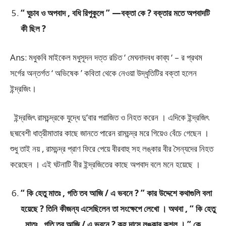
“ ঘুচাব ও অপবাদ , বধি রিপুকুলে ” —বক্তা কে ? বক্তার মতে অপবাদটি
কী ছিল ?
Ans: মধুকবি মাইকেল মধুসূদন দত্ত রচিত ‘ মেঘনাদবধ কাব্য ‘ – র প্রথম
সর্গের অন্তর্গত ‘ অভিষেক ’ কবিতা থেকে নেওয়া উদ্ধৃতিটির বক্তা হলেন
ইন্দ্রজিং।
ইন্দ্রজিৎ রামচন্দ্রকে যুদ্ধে দু’বার পরাজিত ও নিহত করেন । এদিকে ইন্দ্রজিৎ
ছদ্মবেশী ধাত্রীমাতার কাছে জানতে পারেন রামচন্দ্র মরে গিয়েও বেঁচে গেছেন ।
শুধু তাই নয় , রামচন্দ্র প্রাণ ফিরে পেয়ে বীরবাহু সহ লঙ্কার বীর সৈন্যদের নিহত
করেছেন । এই ঘটনাটি বীর ইন্দ্রজিতের কাছে অপবাদ বলে মনে হয়েছে ।
“ কি হেতু মাতঃ , গতি তব আজি / এ ভবনে ? ” কার উদ্দেশে কথাগুলি বলা
হয়েছে ? তিনি কীজন্য এসেছিলেন তা সংক্ষেপে লেখো । অথবা , “ কি হেতু
, মাতঃ , গতি তব আজি / এ ভবনে ? কহ দাসে লঙ্কার কুশল । ” কে ,