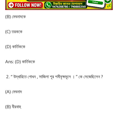
(B) মেঘনাদকে
(C) তরককে
(D) কার্তিককে
Ans: (D) কার্তিককে
“ উদ্ধারিতে গোধন , সাজিলা শূর শমীবৃক্ষমূলে । ” কে সেজেছিলেন ?
(A) মেঘনাদ
(B) বীরবাহু