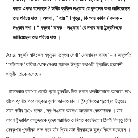
কাকে একথা বলেছেন ? উদ্দিষ্ট ব্যক্তি লঙ্কার যে কুশলের কথা জানিয়েছেন
তার পরিচয় দাও । অথবা , “ হায় ” ! পুত্র , কি আর কহিব / কনক –
লঙ্কার দশা । ” বক্তা ‘ কনক – লঙ্কার ’ যে দশার কথা ইন্দ্রজিৎকে
জানিয়েছেন তার পরিচয় দাও ।
Ans: মধুকবি মাইকেল মধুসূদন দত্তের লেখা ‘ মেঘনাদবধ কাব্য ’ – র অন্তর্গত
‘ অভিষেক ’ কবিতা থেকে নেওয়া প্রশ্নে উদ্ধৃত কথাগুলি ইন্দ্রজিৎ ছদ্মবেশী
ধাত্রীমাতাকে বলেছেন ৷
রাক্ষসরাজ রাবণের জ্যেষ্ঠ পুত্র ইন্দ্ৰজিৎ নিজ ভবনে ধাত্রীমাতাকে আসতে দেখে
তাঁকে প্রণাম করে লঙ্কার কুশল জানতে চান । ইন্দ্রজিতের প্রশ্নের উত্তরে
মাতা গভীর দুঃখে বলেন , স্বর্ণলঙ্কার অবস্থা অত্যন্ত বেদনাদায়ক । তার
কারণ ইন্দ্রজিৎ রামচন্দ্রকে যুদ্ধে পরাজিত ও নিহত করেছিলেন ঠিকই কিন্তু তিনি
দেবকৃপায় পুনর্জীবন লাভ করে তাঁর প্রিয় ভাই বীরবাহুকে যুদ্ধে নিহত করেছেন ।