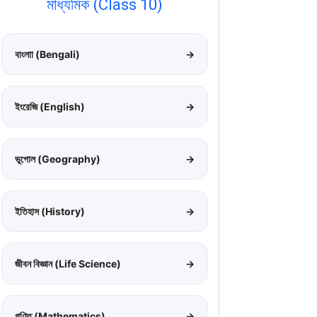
মাধ্যমিক (Class 10)
বাংলাা (Bengali)
→
ইংরেজি (English)
→
ভূগোল (Geography)
→
ইতিহাস (History)
→
জীবন বিজ্ঞান (Life Science)
→
গণিত (Mathematics)
→