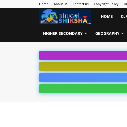
Home
About us
Contact us
Copyright Policy
D
Bhugol
HOME
CL
Shiksha
HIGHER SECONDARY
GEOGRAPHY