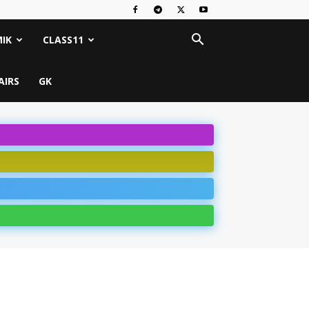
IK
CLASS11
AIRS
GK