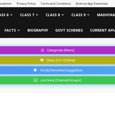
isclaimer
Privacy Policy
Terms and Conditions
Android App Download
ASS 6
CLASS 7
CLASS 8
CLASS 9
MADHYAM
FACTS
BIOGRAPHY
GOVT SCHEMES
CURRENT AFF
Categories (Menu)
Class 5 to 12 Notes
Study/Semester/Suggestion
Join Now (Channel/Groups)