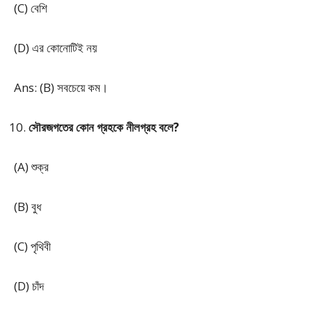
(C) বেশি
(D) এর কোনোটিই নয়
Ans: (B) সবচেয়ে কম।
সৌরজগতের কোন গ্রহকে নীলগ্রহ বলে?
(A) শুক্র
(B) বুধ
(C) পৃথিবী
(D) চাঁদ