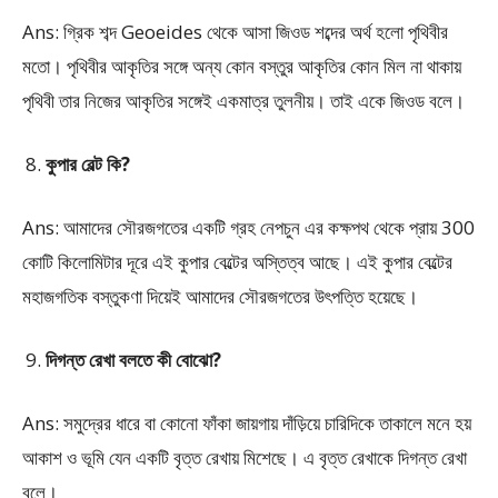
Ans: গ্রিক শব্দ Geoeides থেকে আসা জিওড শব্দের অর্থ হলো পৃথিবীর
মতো। পৃথিবীর আকৃতির সঙ্গে অন্য কোন বস্তুর আকৃতির কোন মিল না থাকায়
পৃথিবী তার নিজের আকৃতির সঙ্গেই একমাত্র তুলনীয়। তাই একে জিওড বলে।
কুপার বেল্ট কি?
Ans: আমাদের সৌরজগতের একটি গ্রহ নেপচুন এর কক্ষপথ থেকে প্রায় 300
কোটি কিলোমিটার দূরে এই কুপার বেল্টের অস্তিত্ব আছে। এই কুপার বেল্টের
মহাজগতিক বস্তুকণা দিয়েই আমাদের সৌরজগতের উৎপত্তি হয়েছে।
দিগন্ত রেখা বলতে কী বোঝো?
Ans: সমুদ্রের ধারে বা কোনো ফাঁকা জায়গায় দাঁড়িয়ে চারিদিকে তাকালে মনে হয়
আকাশ ও ভূমি যেন একটি বৃত্ত রেখায় মিশেছে। এ বৃত্ত রেখাকে দিগন্ত রেখা
বলে।