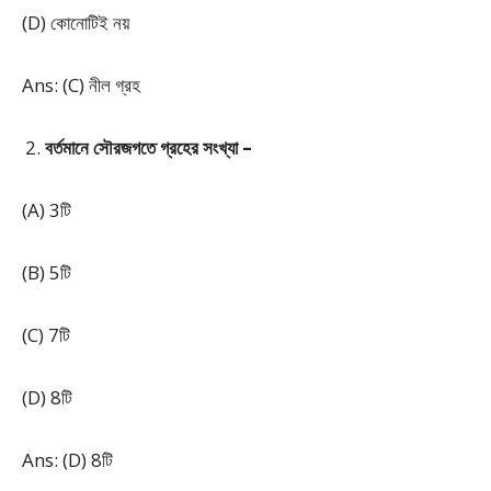
(D) কোনোটিই নয়
Ans: (C) নীল গ্রহ
বর্তমানে সৌরজগতে গ্রহের সংখ্যা –
(A) 3টি
(B) 5টি
(C) 7টি
(D) 8টি
Ans: (D) 8টি