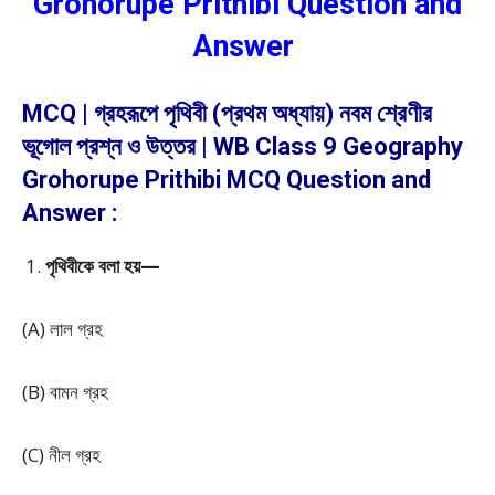
Grohorupe Prithibi Question and
Answer
MCQ | গ্রহরূপে পৃথিবী (প্রথম অধ্যায়) নবম শ্রেণীর
ভূগোল প্রশ্ন ও উত্তর | WB Class 9 Geography
Grohorupe Prithibi MCQ Question and
Answer :
পৃথিবীকে বলা হয়—
(A) লাল গ্রহ
(B) বামন গ্রহ
(C) নীল গ্রহ