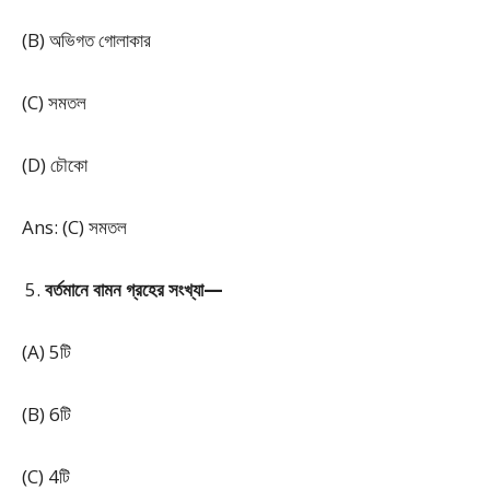
(B) অভিগত গোলাকার
(C) সমতল
(D) চৌকো
Ans: (C) সমতল
বর্তমানে বামন গ্রহের সংখ্যা—
(A) 5টি
(B) 6টি
(C) 4টি