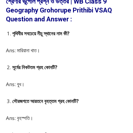
শ্রেণীর ভূগোল প্রশ্ন ও উত্তর | WB Class 9
Geography Grohorupe Prithibi VSAQ
Question and Answer :
পৃথিবীর সবচেয়ে নীচু স্থানের নাম কী?
Ans: মারিয়ানা খাত।
সূর্যের নিকটতম গ্রহ কোনটি?
Ans: বুধ।
সৌরজগতে আয়তনে বৃহত্তম গ্রহ কোনটি?
Ans: বৃহস্পতি।