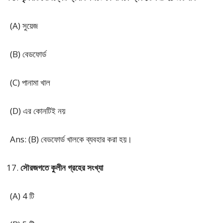
(A) সুয়েজ
(B) বেডফোর্ড
(C) পানামা খাল
(D) এর কোনটিই নয়
Ans: (B) বেডফোর্ড খালকে ব্যবহার করা হয়।
সৌরজগতে কুলীন গ্রহের সংখ্যা
(A) 4 টি