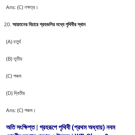
Ans: (C) নক্ষত্র।
আয়তনের বিচারে গ্রহগুলির মধ্যে পৃথিবীর স্থান
(A) চতুর্থ
(B) তৃতীয়
(C) পঞ্চম
(D) দ্বিতীয়
Ans: (C) পঞ্চম।
অতি সংক্ষিপ্ত | গ্রহরূপে পৃথিবী (প্রথম অধ্যায়) নবম