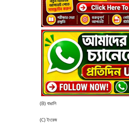
(B) বাঙালি
(C) ইংরেজ