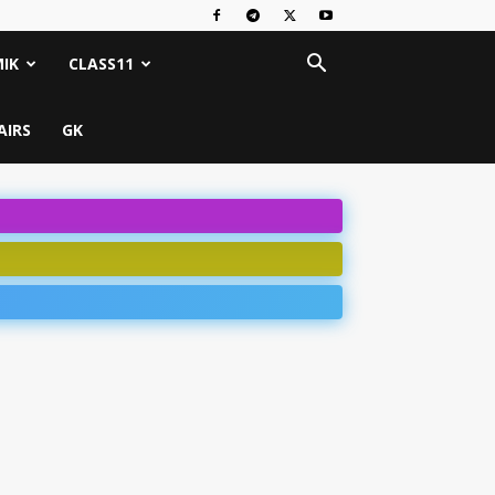
IK
CLASS11
AIRS
GK