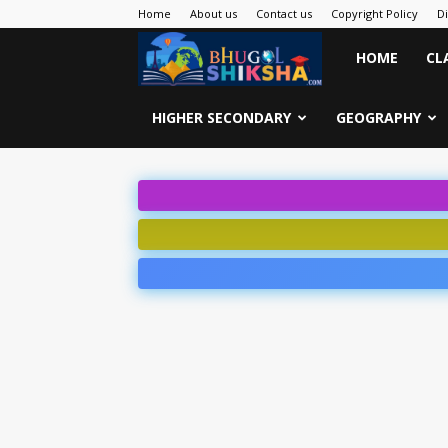
Home
About us
Contact us
Copyright Policy
D
Bhugol
HOME
CL
Shiksha
HIGHER SECONDARY
GEOGRAPHY