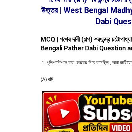
উত্তর | West Bengal Madh
Dabi Ques
MCQ | পথের দাবী (গল্প) শরৎচন্দ্র চট্টোপা
Bengali Pather Dabi Question a
পুলিশস্টেশনে যারা মোটঘাট নিয়ে বসেছিল , তারা জাতিত
(A) বমি