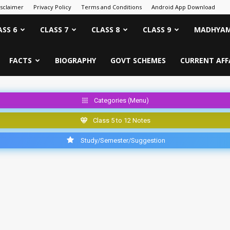
isclaimer
Privacy Policy
Terms and Conditions
Android App Download
ASS 6
CLASS 7
CLASS 8
CLASS 9
MADHYAM
FACTS
BIOGRAPHY
GOVT SCHEMES
CURRENT AFF
Categories (Menu)
Class 5 to 12 Notes
Study/Semester/Suggestion