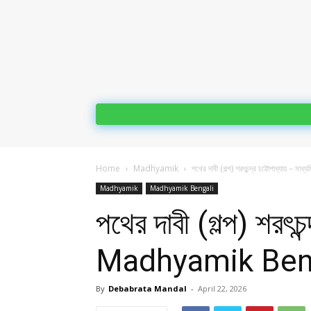
Home
Madhyamik
পথের দাবী (গল্প) শরৎচন্দ্র চট্টোপাধ্যায় – মাধ
Madhyamik
Madhyamik Bengali
পথের দাবী (গল্প) শরৎচন
Madhyamik Beng
By
Debabrata Mandal
-
April 22, 2026