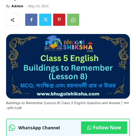
By
Admin
-
May 25, 2026
Buildings to Remember (Lesson 8) Class 5 English Question and Answer | পঞ্চম
শ্রেণীর ইংরেজি
Follow Now
WhatsApp Channel