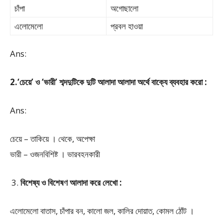
চাঁপা
অগোছালো
এলোমেলো
প্রবল হাওয়া
Ans:
2.‘চেয়ে’ ও ‘ভারী’ শব্দদুটিকে দুটি আলাদা আলাদা অর্থে বাক্যে ব্যবহার করো :
Ans:
চেয়ে – তাকিয়ে । থেকে, অপেক্ষা
ভারী – ওজনবিশিষ্ট । ভারবহনকারী
বিশেষ্য ও বিশেষণ আলাদা করে লেখো :
এলোমেলো বাতাস, চাঁপার বন, কালো জল, কালির দোয়াত, কোমল ঠোঁট ।