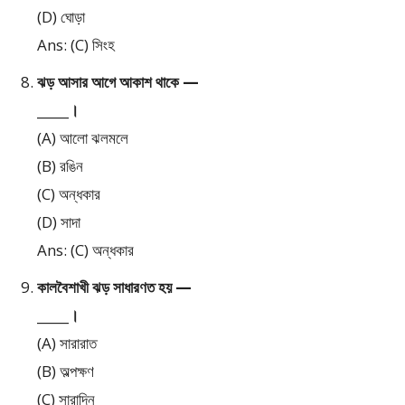
(D) ঘোড়া
Ans: (C) সিংহ
ঝড় আসার আগে আকাশ থাকে —
_____।
(A) আলো ঝলমলে
(B) রঙিন
(C) অন্ধকার
(D) সাদা
Ans: (C) অন্ধকার
কালবৈশাখী ঝড় সাধারণত হয় —
_____।
(A) সারারাত
(B) অল্পক্ষণ
(C) সারাদিন