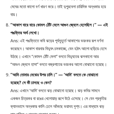
মেঘের মতো কালো বর্ণ ধারণ করে। তাই দুপুরবেলা চারিদিক অন্ধকার হয়ে
যায়।
“আকাশ বারে বারে কোমল ঠোঁট মেলে আগুন জ্বেলে হেসেছিল।” — এই
পঙক্তির অর্থ লেখো।
Ans: এই পঙক্তিতে কবি ঝড়ের পূর্বমুহূর্তে আকাশের ভয়ংকর রূপ বর্ণনা
করেছেন। আকাশ বারবার বিদ্যুৎ চমকাচ্ছে, যেন হঠাৎ আলো ছড়িয়ে হেসে
উঠছে। এখানে “কোমল ঠোঁট মেলা” বলতে বিদ্যুতের ঝলকানো আর
“আগুন জ্বেলে হাসা” বলতে বজ্রপাতের ভয়ংকর আলো বোঝানো হয়েছে।
“আমি তোমার মেঝের উপর ঢালি।” — ‘আমি’ বলতে কে বোঝানো
হয়েছে? সে কী ঢালছে ও কেন?
Ans: এখানে ‘আমি’ বলতে ঝড় বোঝানো হয়েছে। ঝড় কবির সামনে
একজন চিত্রকর বা রঙের খেলোয়াড় রূপে উঠে এসেছে। সে যেন প্রকৃতির
ক্যানভাসে অন্ধকার কালি ঢেলে আঁকছে ভয়াবহ দৃশ্য। এর মাধ্যমে ঝড়