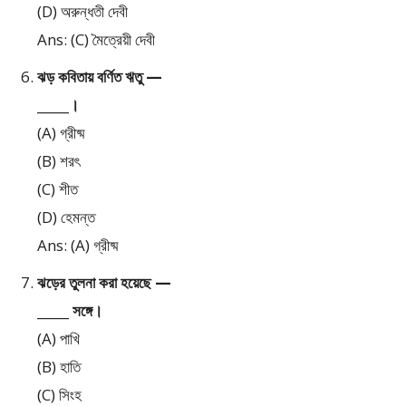
(D) অরুন্ধতী দেবী
Ans: (C) মৈত্রেয়ী দেবী
ঝড় কবিতায় বর্ণিত ঋতু —
_____।
(A) গ্রীষ্ম
(B) শরৎ
(C) শীত
(D) হেমন্ত
Ans: (A) গ্রীষ্ম
ঝড়ের তুলনা করা হয়েছে —
_____ সঙ্গে।
(A) পাখি
(B) হাতি
(C) সিংহ