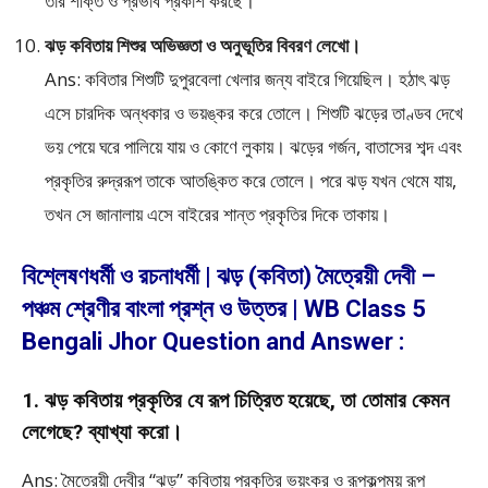
তার শক্তি ও প্রভাব প্রকাশ করছে।
ঝড় কবিতায় শিশুর অভিজ্ঞতা ও অনুভূতির বিবরণ লেখো।
Ans: কবিতার শিশুটি দুপুরবেলা খেলার জন্য বাইরে গিয়েছিল। হঠাৎ ঝড়
এসে চারদিক অন্ধকার ও ভয়ঙ্কর করে তোলে। শিশুটি ঝড়ের তাণ্ডব দেখে
ভয় পেয়ে ঘরে পালিয়ে যায় ও কোণে লুকায়। ঝড়ের গর্জন, বাতাসের শব্দ এবং
প্রকৃতির রুদ্ররূপ তাকে আতঙ্কিত করে তোলে। পরে ঝড় যখন থেমে যায়,
তখন সে জানালায় এসে বাইরের শান্ত প্রকৃতির দিকে তাকায়।
বিশ্লেষণধর্মী ও রচনাধর্মী | ঝড় (কবিতা) মৈত্রেয়ী দেবী –
পঞ্চম শ্রেণীর বাংলা প্রশ্ন ও উত্তর | WB Class 5
Bengali Jhor Question and Answer :
1. ঝড় কবিতায় প্রকৃতির যে রূপ চিত্রিত হয়েছে, তা তোমার কেমন
লেগেছে? ব্যাখ্যা করো।
Ans: মৈত্রেয়ী দেবীর “ঝড়” কবিতায় প্রকৃতির ভয়ংকর ও রূপকল্পময় রূপ