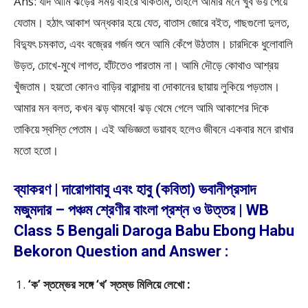
Ans: যদি আমি ঝড়ের সময় বাইরে থাকতাম, তাহলে আমার মনে খুব ভয় পেয়ে
যেতাম। হঠাৎ আকাশ অন্ধকার হয়ে যেত, বাতাস জোরে বইত, গাছগুলো দুলত,
বিদ্যুৎ চমকাত, এবং বজ্রের গর্জন শুনে আমি কেঁপে উঠতাম। চারদিকে ধুলোবালি
উড়ত, চোখে-মুখে লাগত, হাঁটতেও পারতাম না। আমি দৌড়ে কোথাও আশ্রয়
খুঁজতাম। হয়তো কোনও বাড়ির বারান্দায় বা দোকানের ছায়ায় লুকিয়ে পড়তাম।
আমার মন বলত, কখন ঝড় থামবে! ঝড় থেমে গেলে আমি আকাশের দিকে
তাকিয়ে স্বস্তি পেতাম। এই অভিজ্ঞতা ভয়াবহ হলেও জীবনে একবার মনে রাখার
মতো হতো।
ব্যাকরণ | দারোগাবাবু এবং হাবু (কবিতা) ভবানীপ্রসাদ
মজুমদার – পঞ্চম শ্রেণীর বাংলা প্রশ্ন ও উত্তর | WB
Class 5 Bengali Daroga Babu Ebong Habu
Bekoron Question and Answer :
‘ক’ স্তম্ভের সঙ্গে ‘খ’ স্তম্ভ মিলিয়ে লেখো :