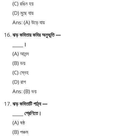
(C) রঙিন হয়
(D) মুছে যায়
Ans: (A) উড়ে যায়
ঝড় কবিতায় কবির অনুভূতি —
_____।
(A) আনন্দ
(B) ভয়
(C) স্নেহ
(D) রাগ
Ans: (B) ভয়
ঝড় কবিতাটি পাঠ্য —
_____ শ্রেণিতে।
(A) ষষ্ঠ
(B) পঞ্চম