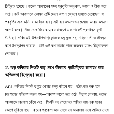
চিত্রিত হয়েছে। ঝড়ের আগমনের সময় প্রকৃতি অন্ধকার, ভয়াল ও তীব্র হয়ে
ওঠে। কবি আকাশকে কোমল ঠোঁট মেলে আগুন জ্বেলে হাসতে দেখেছেন, যা
প্রকৃতির এক অভিনব কাব্যিক রূপ। এই রূপ কখনও ভয় দেখায়, আবার কখনও
আশ্চর্য করে। শিশুর চোখ দিয়ে ঝড়ের ভয়াবহতা এবং পরবর্তী প্রশান্তি ফুটে
উঠেছে। কবির এই উপস্থাপনা প্রকৃতিকে শুধু সুন্দর নয়, শক্তিশালী ও জীবন্ত
রূপে উপস্থাপন করেছে। তাই এই রূপ আমার কাছে ভয়ংকর হলেও চিত্তাকর্ষক
লেগেছে।
2. ঝড় কবিতার শিশুটি ঝড় দেখে কীভাবে প্রতিক্রিয়া জানায়? তার
অভিজ্ঞতা বিশ্লেষণ করো।
Ans: কবিতার শিশুটি দুপুরে খেলার জন্য বাইরে যায়। হঠাৎ ঝড় শুরু হলে
চারপাশের পরিবেশ বদলে যায়—আকাশ কালো হয়ে ওঠে, বিদ্যুৎ চমকায়, ঝড়ের
আওয়াজে চারপাশ কেঁপে ওঠে। শিশুটি ভয় পেয়ে ঘরে পালিয়ে যায় এবং ঘরের
কোণে লুকিয়ে পড়ে। ঝড়ের প্রকোপ কমে গেলে সে জানালায় এসে তাকিয়ে দেখে