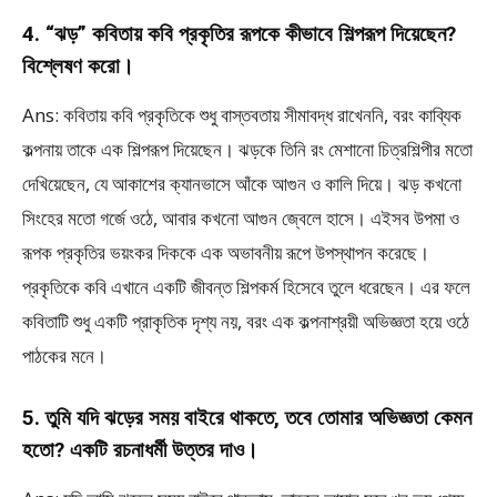
4. “ঝড়” কবিতায় কবি প্রকৃতির রূপকে কীভাবে শিল্পরূপ দিয়েছেন?
বিশ্লেষণ করো।
Ans: কবিতায় কবি প্রকৃতিকে শুধু বাস্তবতায় সীমাবদ্ধ রাখেননি, বরং কাব্যিক
কল্পনায় তাকে এক শিল্পরূপ দিয়েছেন। ঝড়কে তিনি রং মেশানো চিত্রশিল্পীর মতো
দেখিয়েছেন, যে আকাশের ক্যানভাসে আঁকে আগুন ও কালি দিয়ে। ঝড় কখনো
সিংহের মতো গর্জে ওঠে, আবার কখনো আগুন জ্বেলে হাসে। এইসব উপমা ও
রূপক প্রকৃতির ভয়ংকর দিককে এক অভাবনীয় রূপে উপস্থাপন করেছে।
প্রকৃতিকে কবি এখানে একটি জীবন্ত শিল্পকর্ম হিসেবে তুলে ধরেছেন। এর ফলে
কবিতাটি শুধু একটি প্রাকৃতিক দৃশ্য নয়, বরং এক কল্পনাশ্রয়ী অভিজ্ঞতা হয়ে ওঠে
পাঠকের মনে।
5. তুমি যদি ঝড়ের সময় বাইরে থাকতে, তবে তোমার অভিজ্ঞতা কেমন
হতো? একটি রচনাধর্মী উত্তর দাও।