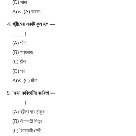
(D) সাদা
Ans: (A) কালো
গ্রীষ্মের একটি ফুল হল —
_____।
(A) গাঁদা
(B) গন্ধরাজ
(C) চাঁপা
(D) পদ্ম
Ans: (C) চাঁপা
‘ঝড়’ কবিতাটির রচয়িতা —
_____।
(A) রবীন্দ্রনাথ ঠাকুর
(B) লীলাবতী মিত্র
(C) মৈত্রেয়ী দেবী