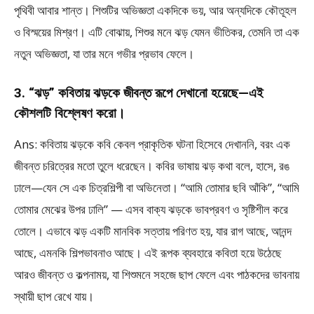
পৃথিবী আবার শান্ত। শিশুটির অভিজ্ঞতা একদিকে ভয়, আর অন্যদিকে কৌতূহল
ও বিস্ময়ের মিশ্রণ। এটি বোঝায়, শিশুর মনে ঝড় যেমন ভীতিকর, তেমনি তা এক
নতুন অভিজ্ঞতা, যা তার মনে গভীর প্রভাব ফেলে।
3. “ঝড়” কবিতায় ঝড়কে জীবন্ত রূপে দেখানো হয়েছে—এই
কৌশলটি বিশ্লেষণ করো।
Ans: কবিতায় ঝড়কে কবি কেবল প্রাকৃতিক ঘটনা হিসেবে দেখাননি, বরং এক
জীবন্ত চরিত্রের মতো তুলে ধরেছেন। কবির ভাষায় ঝড় কথা বলে, হাসে, রঙ
ঢালে—যেন সে এক চিত্রশিল্পী বা অভিনেতা। “আমি তোমার ছবি আঁকি”, “আমি
তোমার মেঝের উপর ঢালি” — এসব বাক্য ঝড়কে ভাবপ্রবণ ও সৃষ্টিশীল করে
তোলে। এভাবে ঝড় একটি মানবিক সত্তায় পরিণত হয়, যার রাগ আছে, আনন্দ
আছে, এমনকি শিল্পভাবনাও আছে। এই রূপক ব্যবহারে কবিতা হয়ে উঠেছে
আরও জীবন্ত ও কল্পনাময়, যা শিশুমনে সহজে ছাপ ফেলে এবং পাঠকদের ভাবনায়
স্থায়ী ছাপ রেখে যায়।