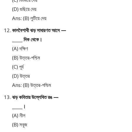
(D) গুছিয়ে দেয়
Ans: (B) লুটিয়ে দেয়
কালবৈশাখী ঝড় সাধারণত আসে —
_____ দিক থেকে।
(A) দক্ষিণ
(B) উত্তর-পশ্চিম
(C) পূর্ব
(D) উত্তর
Ans: (B) উত্তর-পশ্চিম
ঝড় কবিতায় উল্লেখিত রঙ —
_____।
(A) নীল
(B) সবুজ