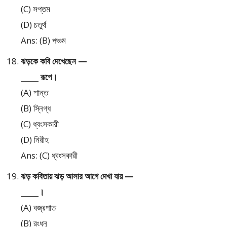
(C) সপ্তম
(D) চতুর্থ
Ans: (B) পঞ্চম
ঝড়কে কবি দেখেছেন —
_____ রূপে।
(A) শান্ত
(B) স্নিগ্ধ
(C) ধ্বংসকারী
(D) নিরীহ
Ans: (C) ধ্বংসকারী
ঝড় কবিতায় ঝড় আসার আগে দেখা যায় —
_____।
(A) বজ্রপাত
(B) রংধনু