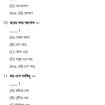
(D) অনেকক্ষণ
Ans: (B) অল্পক্ষণ
ঝড়ের সময় গাছপালা —
_____।
(A) সোজা থাকে
(B) ঢলে পড়ে
(C) কেঁপে ওঠে
(D) সবুজ হয়ে যায়
Ans: (B) ঢলে পড়ে
ঝড় এসে সবকিছু —
_____।
(A) রাঙিয়ে দেয়
(B) লুটিয়ে দেয়
(C) ভিজিয়ে দেয়