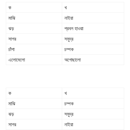
ক
খ
মাঝি
নাইয়া
ঝড়
প্রবল হাওয়া
সাগর
সমুদ্র
চাঁপা
চম্পক
এলোমেলো
অগোছালো
ক
খ
মাঝি
চম্পক
ঝড়
সমুদ্র
সাগর
নাইয়া