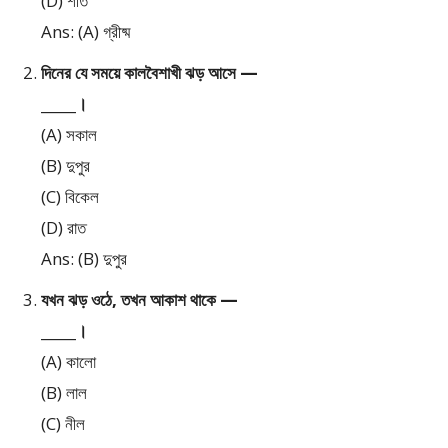
(D) শীত
Ans: (A) গ্রীষ্ম
দিনের যে সময়ে কালবৈশাখী ঝড় আসে —
_____।
(A) সকাল
(B) দুপুর
(C) বিকেল
(D) রাত
Ans: (B) দুপুর
যখন ঝড় ওঠে, তখন আকাশ থাকে —
_____।
(A) কালো
(B) লাল
(C) নীল