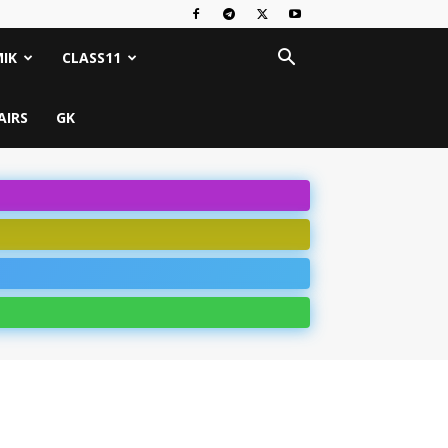
IK
CLASS11
AIRS
GK