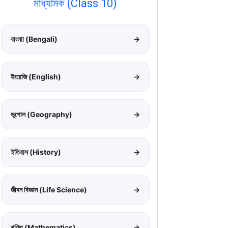
মাধ্যমিক (Class 10)
বাংলাা (Bengali)
→
ইংরেজি (English)
→
ভূগোল (Geography)
→
ইতিহাস (History)
→
জীবন বিজ্ঞান (Life Science)
→
গণিত (Mathematics)
→