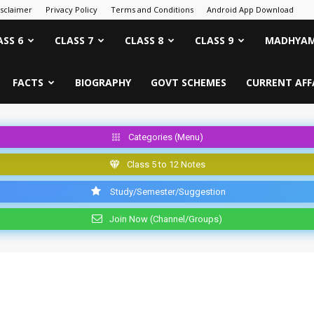
isclaimer
Privacy Policy
Terms and Conditions
Android App Download
ASS 6
CLASS 7
CLASS 8
CLASS 9
MADHYAM
FACTS
BIOGRAPHY
GOVT SCHEMES
CURRENT AFF
Categories (Menu)
Class 5 to 12 Notes
Study/Semester/Suggestion
Join Now (Channel/Groups)