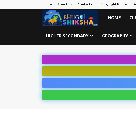
Home
About us
Contact us
Copyright Policy
D
Bhugol
HOME
CL
Shiksha
HIGHER SECONDARY
GEOGRAPHY