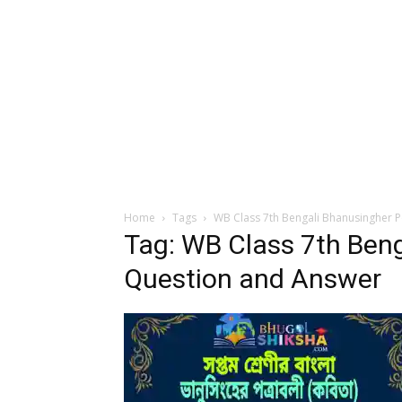
Home
Tags
WB Class 7th Bengali Bhanusingher 
Tag: WB Class 7th Beng
Question and Answer