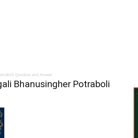
Potraboli Question and Answer
ali Bhanusingher Potraboli