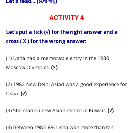
Let’s read… (চলো পড়ি)
ACTIVITY 4
Let’s put a tick (√) for the right answer and a
cross ( X ) for the wrong answer:
(1) Usha had a memorable entry in the 1980
Moscow Olympics.
(×)
(2) 1982 New Delhi Asiad was a good experience for
Usha.
(√)
(3) She made a new Asian record in Kuwait.
(√)
(4) Between 1983-89, Usha won more than ten