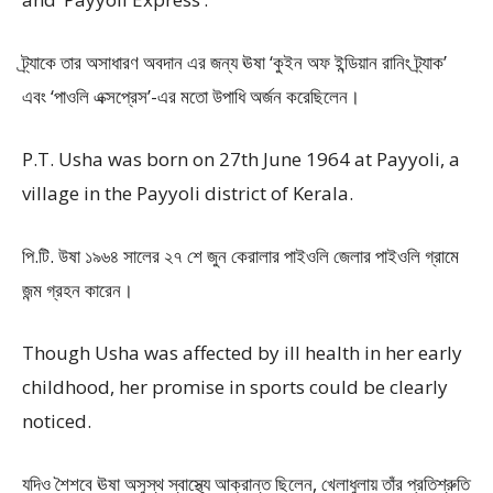
ট্র্যাকে তার অসাধারণ অবদান এর জন্য ঊষা ‘কুইন অফ ইন্ডিয়ান রানিং ট্র্যাক’
এবং ‘পাওলি এক্সপ্রেস’-এর মতো উপাধি অর্জন করেছিলেন।
P.T. Usha was born on 27th June 1964 at Payyoli, a
village in the Payyoli district of Kerala.
পি.টি. উষা ১৯৬৪ সালের ২৭ শে জুন কেরালার পাইওলি জেলার পাইওলি গ্রামে
জন্ম গ্রহন কারেন।
Though Usha was affected by ill health in her early
childhood, her promise in sports could be clearly
noticed.
যদিও শৈশবে ঊষা অসুস্থ স্বাস্থ্যে আক্রান্ত ছিলেন, খেলাধুলায় তাঁর প্রতিশ্রুতি