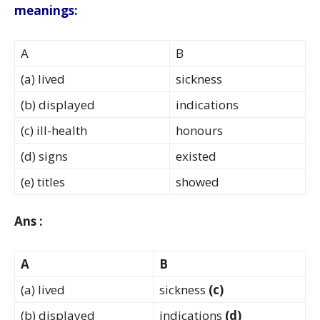
meanings:
A
B
(a) lived
sickness
(b) displayed
indications
(c) ill-health
honours
(d) signs
existed
(e) titles
showed
Ans :
A
B
(a) lived
sickness
(c)
(b) displayed
indications
(d)