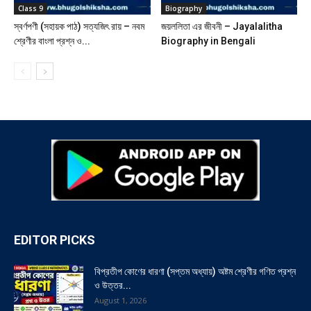
Class 9
Biography
স্বর্ণপণী (সহায়ক পাঠ) সত্যজিৎ রায় – নবম
জয়ললিতা এর জীবনী – Jayalalitha
শ্রেণীর বাংলা প্রশ্ন ও...
Biography in Bengali
EDITOR PICKS
বিপ্রতীপ কোণের ধারণা (সপ্তম অধ্যায়) অষ্টম শ্রেণীর গণিত প্রশ্ন
ও উত্তর...
August 1, 2026