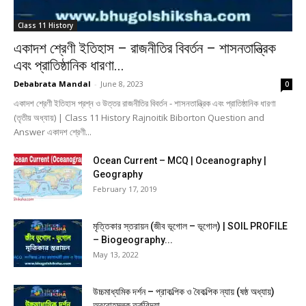
Class 11 History
একাদশ শ্রেণী ইতিহাস – রাজনীতির বিবর্তন – শাসনতান্ত্রিক
এবং প্রাতিষ্ঠানিক ধারণা...
Debabrata Mandal
-
June 8, 2023
0
একাদশ শ্রেণী ইতিহাস প্রশ্ন ও উত্তর রাজনীতির বিবর্তন - শাসনতান্ত্রিক এবং প্রাতিষ্ঠানিক ধারণা
(তৃতীয় অধ্যায়) | Class 11 History Rajnoitik Biborton Question and
Answer একাদশ শ্রেণী...
Ocean Current – MCQ | Oceanography |
Geography
February 17, 2019
মৃত্তিকার স্তরায়ন (জীব ভূগোল – ভূগোল) | SOIL PROFILE
– Biogeography...
May 13, 2022
উচ্চমাধ্যমিক দর্শন – প্রাকল্পিক ও বৈকল্পিক ন্যায় (ষষ্ঠ অধ্যায়)
অবরোহমূলক তর্কবিদ্যা...