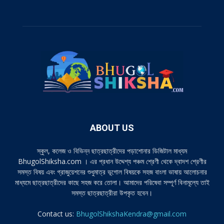
ABOUT US
স্কুল, কলেজ ও বিভিন্ন ছাত্রছাত্রীদের পড়াশোনার ডিজিটাল মাধ্যম
BhugolShiksha.com । এর প্রধান উদ্দেশ্য পঞ্চম শ্রেণী থেকে দ্বাদশ শ্রেণীর
সমস্ত বিষয় এবং গ্রাজুয়েশনের শুধুমাত্র ভূগোল বিষয়কে সহজ বাংলা ভাষায় আলোচনার
মাধ্যমে ছাত্রছাত্রীদের কাছে সহজ করে তোলা। আমাদের পরিষেবা সম্পূর্ণ বিনামূল্যে তাই
সমস্ত ছাত্রছাত্রীরা উপকৃত হবেন।
Contact us:
BhugolShikshaKendra@gmail.com