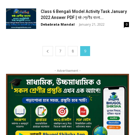
Class 6 Bengali Model Activity Task January
2022 Answer PDF | ষষ্ঠ শ্রেণীর বাংলা...
Debabrata Mandal
-
January 21, 2022
0
7
8
9
- Advertisement -