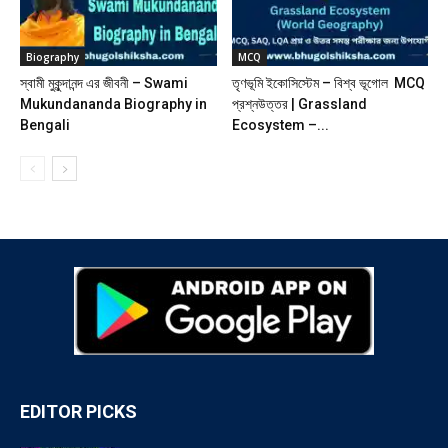
Biography
MCQ
স্বামী মুকুন্দানন্দ এর জীবনী – Swami
তৃণভূমি ইকোসিস্টেম – বিশ্ব ভূগোল MCQ
Mukundananda Biography in
প্রশ্নউত্তর | Grassland
Bengali
Ecosystem –...
EDITOR PICKS