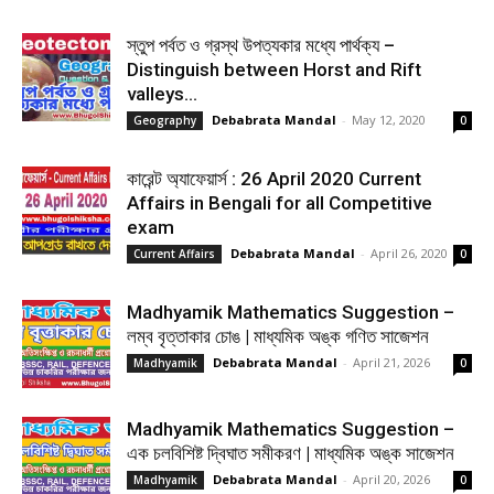
স্তুপ পর্বত ও গ্রস্থ উপত্যকার মধ্যে পার্থক্য –
Distinguish between Horst and Rift
valleys...
Debabrata Mandal
-
May 12, 2020
Geography
0
কারেন্ট অ্যাফেয়ার্স : 26 April 2020 Current
Affairs in Bengali for all Competitive
exam
Debabrata Mandal
-
April 26, 2020
Current Affairs
0
Madhyamik Mathematics Suggestion –
লম্ব বৃত্তাকার চোঙ | মাধ্যমিক অঙ্ক গণিত সাজেশন
Debabrata Mandal
-
April 21, 2026
Madhyamik
0
Madhyamik Mathematics Suggestion –
এক চলবিশিষ্ট দ্বিঘাত সমীকরণ | মাধ্যমিক অঙ্ক সাজেশন
Debabrata Mandal
-
April 20, 2026
Madhyamik
0