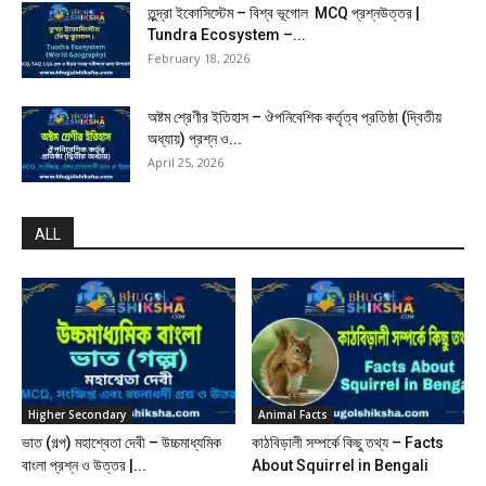
তুন্দ্রা ইকোসিস্টেম – বিশ্ব ভূগোল MCQ প্রশ্নউত্তর |
Tundra Ecosystem –...
February 18, 2026
অষ্টম শ্রেণীর ইতিহাস – ঔপনিবেশিক কর্তৃত্ব প্রতিষ্ঠা (দ্বিতীয়
অধ্যায়) প্রশ্ন ও...
April 25, 2026
ALL
Higher Secondary
Animal Facts
ভাত (গল্প) মহাশ্বেতা দেবী – উচ্চমাধ্যমিক
কাঠবিড়ালী সম্পর্কে কিছু তথ্য – Facts
বাংলা প্রশ্ন ও উত্তর |...
About Squirrel in Bengali