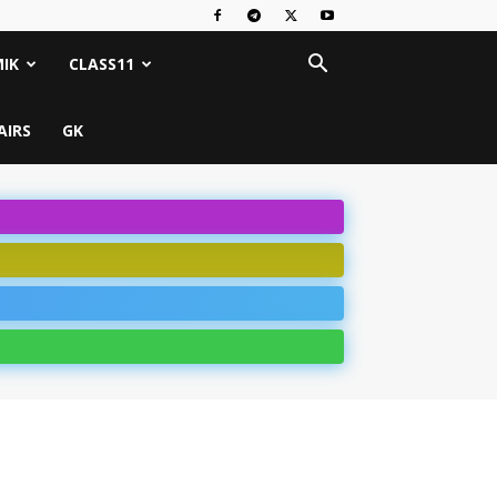
IK
CLASS11
AIRS
GK