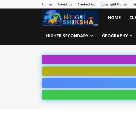
Home
About us
Contact us
Copyright Policy
D
Bhugol
HOME
CL
Shiksha
HIGHER SECONDARY
GEOGRAPHY