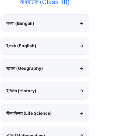
মাধ্যমিক (Class 10)
বাংলাা (Bengali)
→
ইংরেজি (English)
→
ভূগোল (Geography)
→
ইতিহাস (History)
→
জীবন বিজ্ঞান (Life Science)
→
গণিত (Mathematics)
→