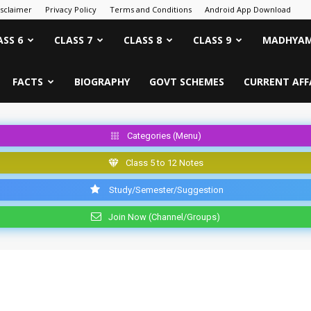
isclaimer
Privacy Policy
Terms and Conditions
Android App Download
ASS 6
CLASS 7
CLASS 8
CLASS 9
MADHYAM
FACTS
BIOGRAPHY
GOVT SCHEMES
CURRENT AFF
Categories (Menu)
Class 5 to 12 Notes
Study/Semester/Suggestion
Join Now (Channel/Groups)