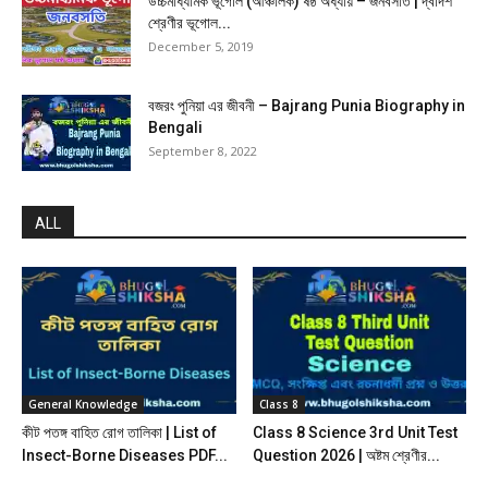
উচ্চমাধ্যমিক ভূগোল (আঞ্চলিক) ষষ্ঠ অধ্যায় – জনবসতি | দ্বাদশ
শ্রেণীর ভূগোল...
December 5, 2019
বজরং পুনিয়া এর জীবনী – Bajrang Punia Biography in
Bengali
September 8, 2022
ALL
General Knowledge
Class 8
কীট পতঙ্গ বাহিত রোগ তালিকা | List of
Class 8 Science 3rd Unit Test
Insect-Borne Diseases PDF...
Question 2026 | অষ্টম শ্রেণীর...