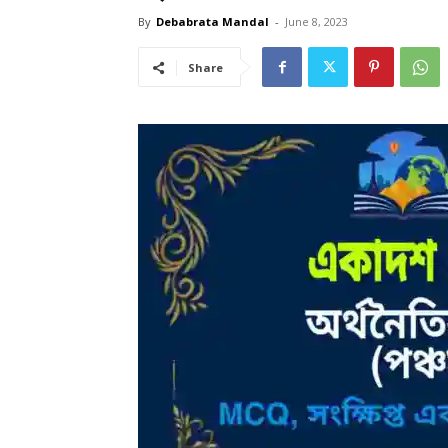
By
Debabrata Mandal
-
June 8, 2023
Share