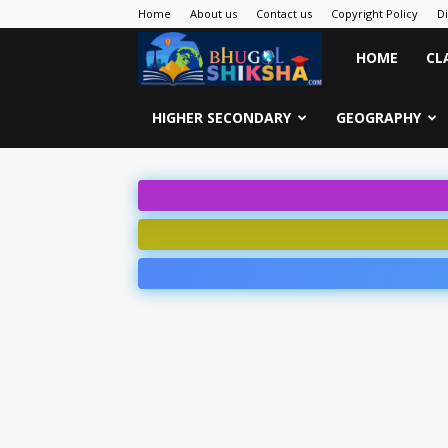
Home
About us
Contact us
Copyright Policy
D
Bhugol
HOME
CL
Shiksha
HIGHER SECONDARY
GEOGRAPHY