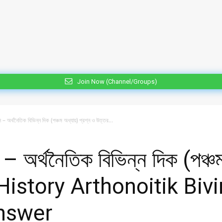
Join Now (Channel/Groups)
– অর্থনৈতিক বিভিন্ন দিক (পঞ্চম অধ্যায়) প্রশ্ন ও উত্তর...
– অর্থনৈতিক বিভিন্ন দিক (পঞ্চম
 History Arthonoitik Biv
nswer