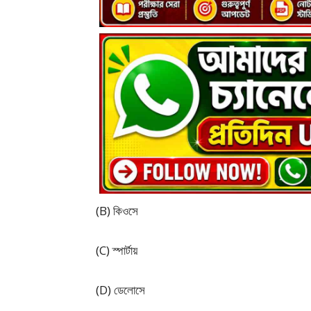
(B) কিওসে
(C) স্পার্টায়
(D) ডেলোসে