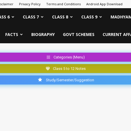
isclaimer
Privacy Policy
Terms and Conditions
Android App Download
ASS 6
CLASS 7
CLASS 8
CLASS 9
MADHYAM
FACTS
BIOGRAPHY
GOVT SCHEMES
CURRENT AFF
Categories (Menu)
Class 5 to 12 Notes
Study/Semester/Suggestion