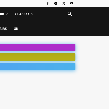
IK
CLASS11
AIRS
GK