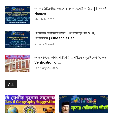
ভারতের ঐতিহাসিক শাসকদের নাম ও রাজধানী তালিকা | List of
Names...
March 24, 2025
পশ্চিমবঙ্গের আনারস উৎপাদন – পশ্চিমবঙ্গ ভূগোল MCQ
প্রশ্নউত্তর | Pineapple Belt...
January 6, 2026
স্কুল সার্ভিসের আপার প্রাইমারি ২য় পর্যায়ের ডকুমেন্ট ভেরিফিকেশন |
Verification of...
February 22, 2019
ALL