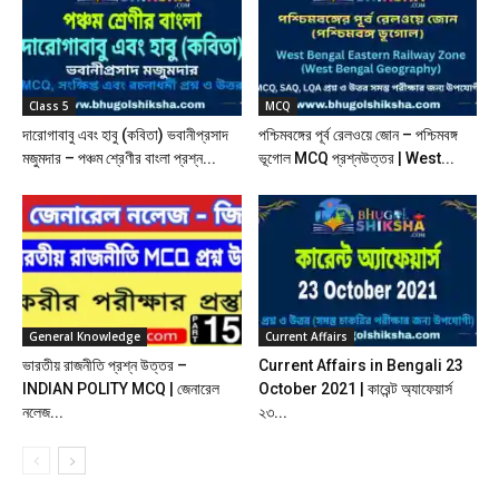
Class 5
MCQ
দারোগাবাবু এবং হাবু (কবিতা) ভবানীপ্রসাদ
পশ্চিমবঙ্গের পূর্ব রেলওয়ে জোন – পশ্চিমবঙ্গ
মজুমদার – পঞ্চম শ্রেণীর বাংলা প্রশ্ন...
ভূগোল MCQ প্রশ্নউত্তর | West...
General Knowledge
Current Affairs
ভারতীয় রাজনীতি প্রশ্ন উত্তর –
Current Affairs in Bengali 23
INDIAN POLITY MCQ | জেনারেল
October 2021 | কারেন্ট অ্যাফেয়ার্স
নলেজ...
২৩...