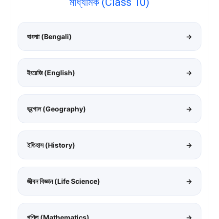
মাধ্যমিক (Class 10)
বাংলাা (Bengali)
→
ইংরেজি (English)
→
ভূগোল (Geography)
→
ইতিহাস (History)
→
জীবন বিজ্ঞান (Life Science)
→
গণিত (Mathematics)
→