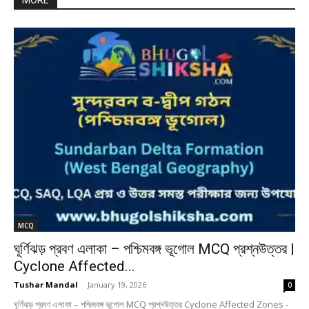
MORE
MCQ
ঘূর্ণিঝড় প্রবণ এলাকা – পশ্চিমবঙ্গ ভূগোল MCQ প্রশ্নউত্তর |
Cyclone Affected...
Tushar Mandal
-
January 19, 2026
0
ঘূর্ণিঝড় প্রবণ এলাকা – পশ্চিমবঙ্গ ভূগোল MCQ প্রশ্নউত্তর Cyclone Affected Zones -