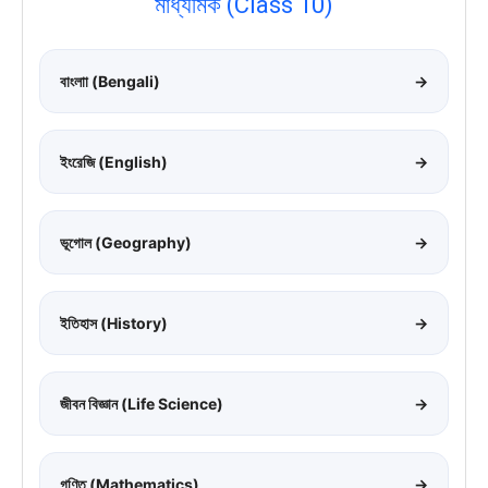
মাধ্যমিক (Class 10)
বাংলাা (Bengali)
→
ইংরেজি (English)
→
ভূগোল (Geography)
→
ইতিহাস (History)
→
জীবন বিজ্ঞান (Life Science)
→
গণিত (Mathematics)
→