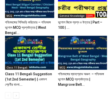
MCQ
General Knowledge
পশ্চিমবঙ্গের শিলিগুড়ি করিডোর – পশ্চিমবঙ্গ
ভূগোল জিকে প্রশ্ন ও উত্তর | Part –
ভূগোল MCQ প্রশ্নউত্তর | West
100 | ...
Bengal...
Class 11 Bengali
MCQ
Class 11 Bengali Suggestion
পশ্চিমবঙ্গের ম্যানগ্রোভ অঞ্চল – পশ্চিমবঙ্গ
(1st 2nd Semester) | একাদশ
ভূগোল MCQ প্রশ্নউত্তর |
শ্রেণীর বাংলা...
Mangrove Belt...