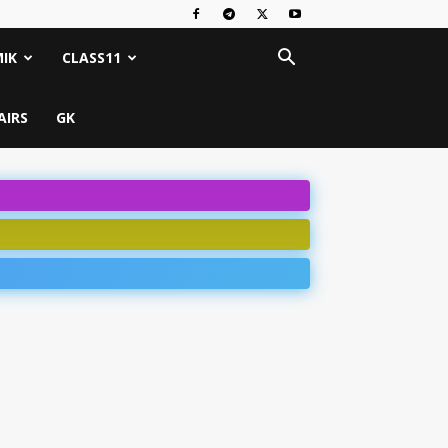
IK
CLASS11
AIRS
GK