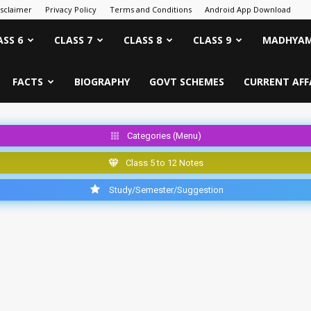
isclaimer
Privacy Policy
Terms and Conditions
Android App Download
ASS 6
CLASS 7
CLASS 8
CLASS 9
MADHYAM
FACTS
BIOGRAPHY
GOVT SCHEMES
CURRENT AFF
Categories (Menu)
Class 5 to 12 Notes
Study/Semester/Suggestion