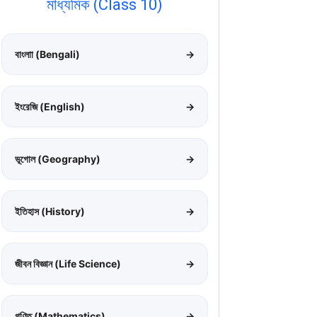
মাধ্যমিক (Class 10)
বাংলাা (Bengali)
→
ইংরেজি (English)
→
ভূগোল (Geography)
→
ইতিহাস (History)
→
জীবন বিজ্ঞান (Life Science)
→
গণিত (Mathematics)
→