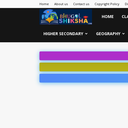
Home
About us
Contact us
Copyright Policy
D
Bhugol
HOME
CL
Shiksha
HIGHER SECONDARY
GEOGRAPHY