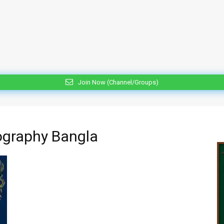
Join Now (Channel/Groups)
ography Bangla