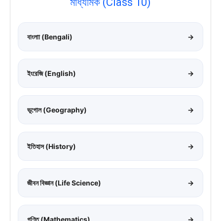
মাধ্যমিক (Class 10)
বাংলাা (Bengali)
→
ইংরেজি (English)
→
ভূগোল (Geography)
→
ইতিহাস (History)
→
জীবন বিজ্ঞান (Life Science)
→
গণিত (Mathematics)
→