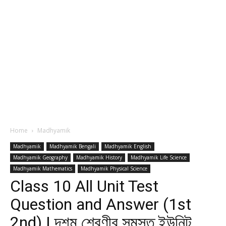
Home
Madhyamik
Madhyamik
Madhyamik Bengali
Madhyamik English
Madhyamik Geography
Madhyamik History
Madhyamik Life Science
Madhyamik Mathematics
Madhyamik Physical Science
Class 10 All Unit Test
Question and Answer (1st
2nd) | দশম শ্রেণীর সমস্ত ইউনিট