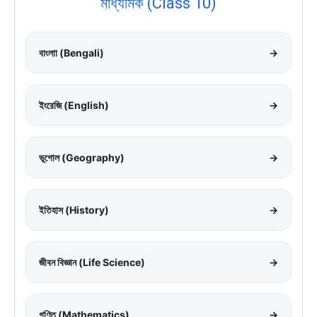
মাধ্যমিক (Class 10)
বাংলাা (Bengali)
→
ইংরেজি (English)
→
ভূগোল (Geography)
→
ইতিহাস (History)
→
জীবন বিজ্ঞান (Life Science)
→
গণিত (Mathematics)
→