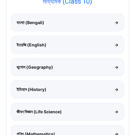
মাধ্যমিক (Class 10)
বাংলাা (Bengali)
→
ইংরেজি (English)
→
ভূগোল (Geography)
→
ইতিহাস (History)
→
জীবন বিজ্ঞান (Life Science)
→
গণিত (Mathematics)
→