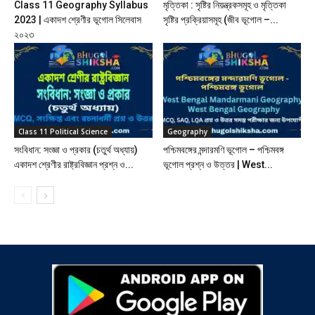
Class 11 Geography Syllabus
মৃত্তিকা : সৃষ্টির নিয়ন্ত্রকসমূহ ও মৃত্তিকা
2023 | একাদশ শ্রেণীর ভূগোল সিলেবাস
সৃষ্টির প্রক্রিয়াসমূহ (জীব ভূগোল –...
২০২৩
Class 11 Political Science
Geography
সংবিধান: সংজ্ঞা ও প্রকার (চতুর্থ অধ্যায়)
পশ্চিমবঙ্গের মন্দারমণি ভূগোল – পশ্চিমবঙ্গ
একাদশ শ্রেণীর রাষ্ট্রবিজ্ঞান প্রশ্ন ও...
ভূগোল প্রশ্ন ও উত্তর | West...