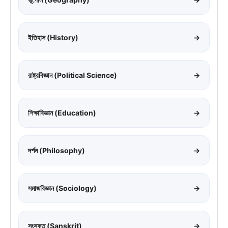
ইতিহাস (History)
→
রাষ্ট্রবিজ্ঞান (Political Science)
→
শিক্ষাবিজ্ঞান (Education)
→
দর্শন (Philosophy)
→
সমাজবিজ্ঞান (Sociology)
→
সংস্কৃত (Sanskrit)
→