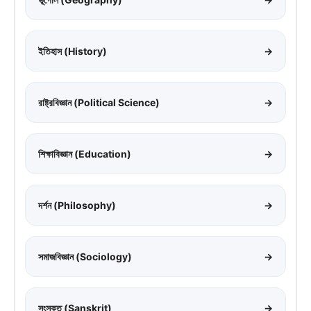
ইতিহাস (History)
→
রাষ্ট্রবিজ্ঞান (Political Science)
→
শিক্ষাবিজ্ঞান (Education)
→
দর্শন (Philosophy)
→
সমাজবিজ্ঞান (Sociology)
→
সংস্কৃত (Sanskrit)
→