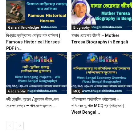
General Knowledge
Biography
বিখ্যাত ব্যক্তিদের ঘোড়ার নাম তালিকা |
মাদার তেরেসার জীবনী – Mother
Famous Historical Horses
Teresa Biography in Bengali
PDF in...
Geography
MCQ
নদী ড্রেজিং প্রকল্প / সুন্দরবন জীবমণ্ডল
পশ্চিমবঙ্গের অর্থনৈতিক পর্যালোচনা –
সংরক্ষণ ক্ষেত্র – পশ্চিমবঙ্গ ভূগোল...
পশ্চিমবঙ্গ ভূগোল MCQ প্রশ্নউত্তর |
West Bengal...