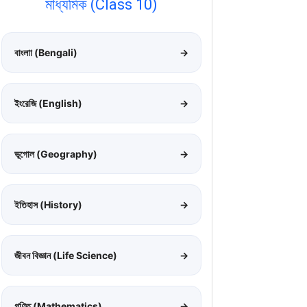
মাধ্যমিক (Class 10)
বাংলাা (Bengali)
→
ইংরেজি (English)
→
ভূগোল (Geography)
→
ইতিহাস (History)
→
জীবন বিজ্ঞান (Life Science)
→
গণিত (Mathematics)
→