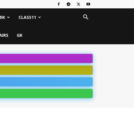
IK
CLASS11
AIRS
GK