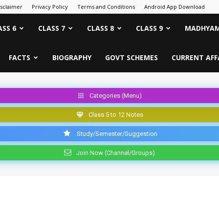
isclaimer
Privacy Policy
Terms and Conditions
Android App Download
ASS 6
CLASS 7
CLASS 8
CLASS 9
MADHYAM
FACTS
BIOGRAPHY
GOVT SCHEMES
CURRENT AFF
Categories (Menu)
Class 5 to 12 Notes
Study/Semester/Suggestion
Join Now (Channel/Groups)