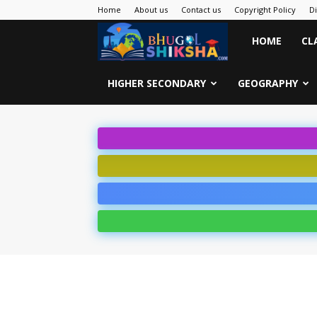
Home
About us
Contact us
Copyright Policy
D
Bhugol
HOME
CL
Shiksha
HIGHER SECONDARY
GEOGRAPHY