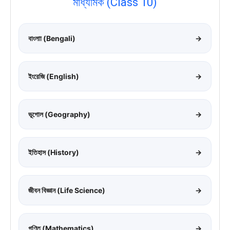
মাধ্যমিক (Class 10)
বাংলাা (Bengali)
→
ইংরেজি (English)
→
ভূগোল (Geography)
→
ইতিহাস (History)
→
জীবন বিজ্ঞান (Life Science)
→
গণিত (Mathematics)
→