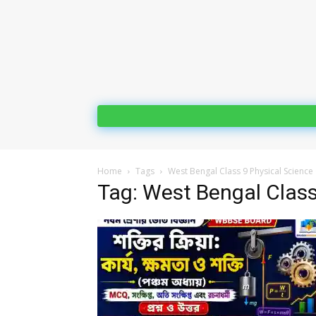
Home
Tags
West Bengal Class 9 Physical Science
Tag: West Bengal Class