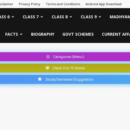
isclaimer
Privacy Policy
Terms and Conditions
Android App Download
ASS 6
CLASS 7
CLASS 8
CLASS 9
MADHYAM
FACTS
BIOGRAPHY
GOVT SCHEMES
CURRENT AFF
Categories (Menu)
Class 5 to 12 Notes
Study/Semester/Suggestion