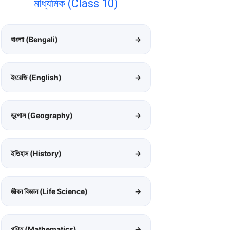
মাধ্যমিক (Class 10)
বাংলাা (Bengali)
→
ইংরেজি (English)
→
ভূগোল (Geography)
→
ইতিহাস (History)
→
জীবন বিজ্ঞান (Life Science)
→
গণিত (Mathematics)
→