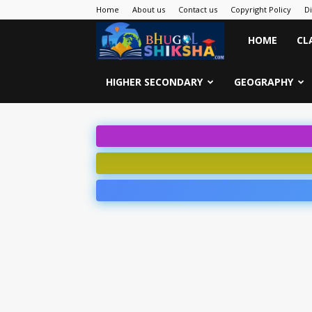
Home
About us
Contact us
Copyright Policy
D
Bhugol
HOME
CL
Shiksha
HIGHER SECONDARY
GEOGRAPHY