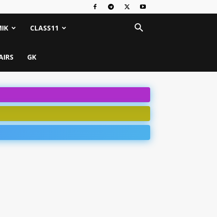
IK
CLASS11
AIRS
GK