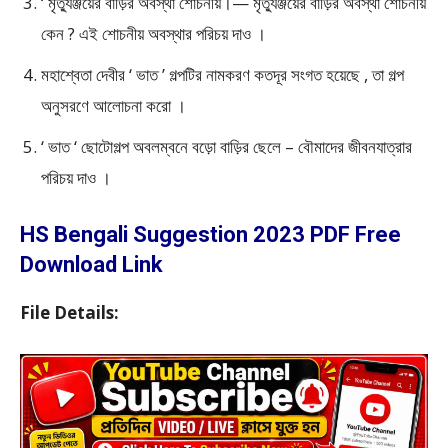
‘ মৃত্যুঞ্জয়ের বাড়ির অবস্থা শোচনীয়।— মৃত্যুঞ্জয়ের বাড়ির অবস্থা শোচনীয়
কেন ? এই শোচনীয় অবস্থার পরিচয় দাও ।
মহাশ্বেতা দেবীর ‘ ভাত ’ গল্পটির নামকরণ কতদূর সংগত হয়েছে , তা গল্প
অনুসরণে আলোচনা করো ।
‘ ভাত ‘ ছোটোগল্প অবলম্বনে বড়ো বাড়ির ছেলে – বৌমাদের জীবনযাত্রার
পরিচয় দাও ।
HS Bengali Suggestion 2023 PDF Free
Download Link
File Details: