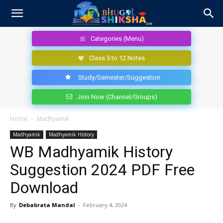
Categories (Menu)
Class 5 to 12 Notes
Study/Semester/Suggestion
Join Now (Channel/Groups)
Home
Madhyamik
Madhyamik
Madhyamik History
WB Madhyamik History
Suggestion 2024 PDF Free
Download
By
Debabrata Mandal
-
February 4, 2024