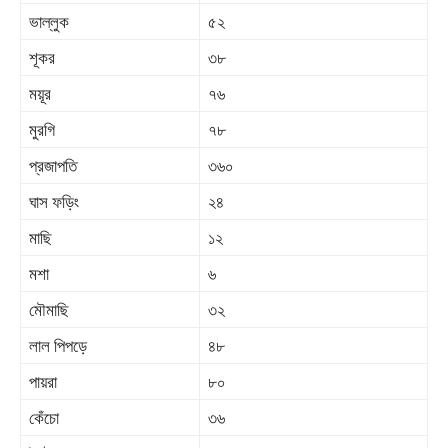
ভাল্লুক
৫২
শূকর
৩৮
ময়ূর
৭৬
মুরগি
৭৮
প্রজাপতি
৩৬০
ঘাস ফড়িং
২৪
মাছি
১২
মশা
৬
মৌমাছি
৩২
লাল পিপড়ে
৪৮
পায়রা
৮০
কেঁচো
৩৬