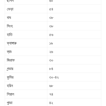
ছাগল
৬০
ভেড়া
৫৪
বাঘ
৩৮
সিংহ
৩৮
হাতি
৫৬
ক্যাঙ্গারু
১৬
ব্যাং
২৬
জিরাফ
৩০
গন্ডার
৮৪
কুমির
৩০-৪২
হরিন
৬৮
শিয়াল
৭৪
পান্ডা
৪২