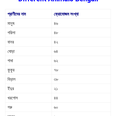
প্রাণীদের নাম
ক্রোমোজম সংখ্যা
মানুষ
৪৬
গরিলা
৪৮
বানর
৪২
ঘোড়া
৬৪
গাধা
৬২
কুকুর
৭৮
বিড়াল
৩৮
ইঁদুর
২১
খরগোস
৪৪
গরু
৬০