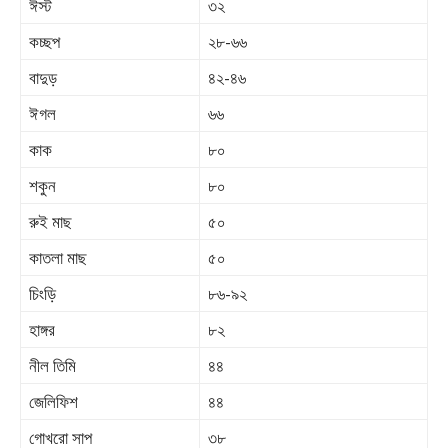
ঈস্ট
৩২
কচ্ছপ
২৮-৬৬
বাদুড়
৪২-৪৬
ঈগল
৬৬
কাক
৮০
শকুন
৮০
রুই মাছ
৫০
কাতলা মাছ
৫০
চিংড়ি
৮৬-৯২
হাঙ্গর
৮২
নীল তিমি
৪৪
জেলিফিশ
৪৪
গোখরো সাপ
৩৮